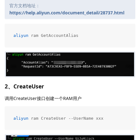
官方文档地址：
https://help.aliyun.com/document_detail/28737.html
aliyun
 ram GetAccountAlias
2、CreateUser
调用CreateUser接口创建一个RAM用户
aliyun
 ram CreateUser --UserName xxx