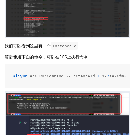
我们可以看到这里有一个
InstanceId
随后使用下面的命令，可以在ECS上执行命令
aliyun
 ecs RunCommand --InstanceId.
1
 i-
2
ze2sfmwdrs