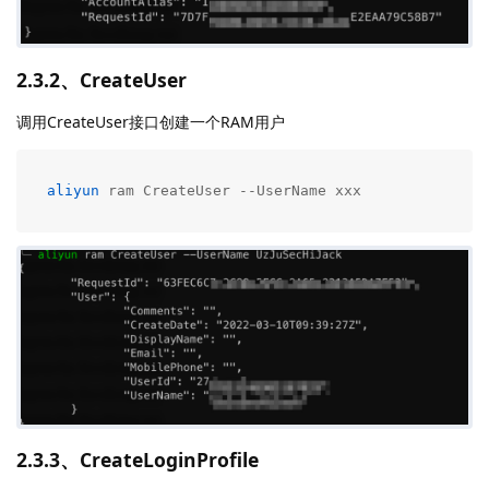
2.3.2、CreateUser
调用CreateUser接口创建一个RAM用户
aliyun
 ram CreateUser --UserName xxx
2.3.3、CreateLoginProfile