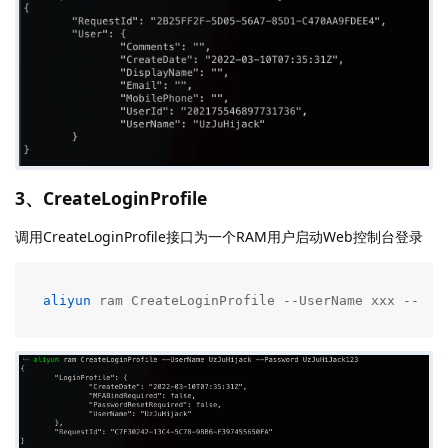
3、CreateLoginProfile
调用CreateLoginProfile接口为一个RAM用户启动Web控制台登录
aliyun
 ram CreateLoginProfile --UserName xxx --Pas