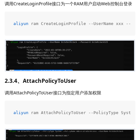
调用CreateLoginProfile接口为一个RAM用户启动Web控制台登录
aliyun
 ram CreateLoginProfile --UserName xxx --Pas
2.3.4、AttachPolicyToUser
调用AttachPolicyToUser接口为指定用户添加权限
aliyun
 ram AttachPolicyToUser --PolicyType System 