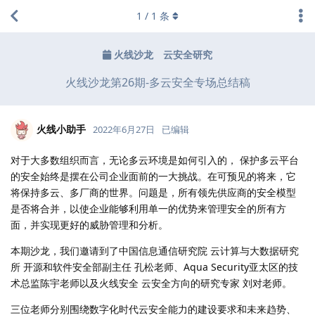
1
/
1
条
火线沙龙
云安全研究
火线沙龙第26期-多云安全专场总结稿
火线小助手
2022年6月27日
已编辑
对于大多数组织而言，无论多云环境是如何引入的， 保护多云平台
的安全始终是摆在公司企业面前的一大挑战。在可预见的将来，它
将保持多云、多厂商的世界。问题是，所有领先供应商的安全模型
是否将合并，以使企业能够利用单一的优势来管理安全的所有方
面，并实现更好的威胁管理和分析。
本期沙龙，我们邀请到了中国信息通信研究院 云计算与大数据研究
所 开源和软件安全部副主任 孔松老师、Aqua Security亚太区的技
术总监陈宇老师以及火线安全 云安全方向的研究专家 刘对老师。
三位老师分别围绕数字化时代云安全能力的建设要求和未来趋势、