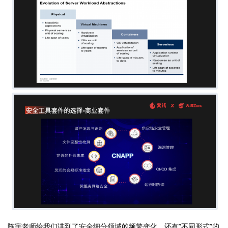
陈宇老师给我们讲到了安全细分领域的频繁变化，还有”不同形式”的