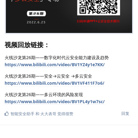
视频回放链接：
火线沙龙第26期——数字化时代云安全能力建设及趋势
https://www.bilibili.com/video/BV1YZ4y1e7KK/
火线沙龙第26期——安全→云安全 →多云安全
https://www.bilibili.com/video/BV1VF411F7o6/
火线沙龙第26期——多云环境的风险发现
https://www.bilibili.com/video/BV1PL4y1w7sc/
回复
智能安全助手
和
火大表哥
觉得很赞