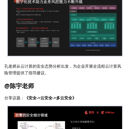
孔老师从云计算的安全态势分析出发，为企业开展全流程云计算风
险管理提供了指导建议。
@陈宇老师
分享议题：
《安全->云安全->多云安全》