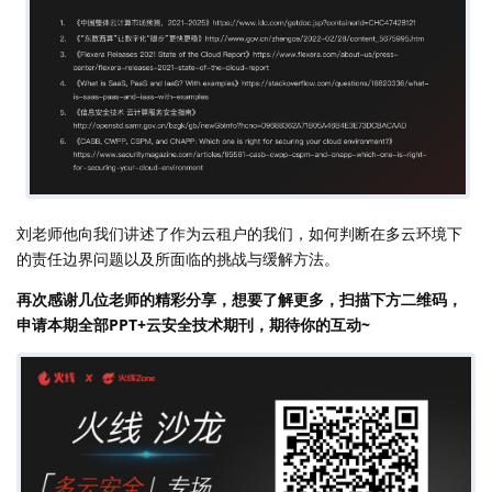
刘老师他向我们讲述了作为云租户的我们，如何判断在多云环境下
的责任边界问题以及所面临的挑战与缓解方法。
再次感谢几位老师的精彩分享，想要了解更多，扫描下方二维码，
申请本期全部PPT+云安全技术期刊，期待你的互动~