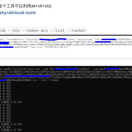
(这个工具可以利用ak+sk+sts)
sky/alicloud-tools
ssk --sts --token ecs --list --runner