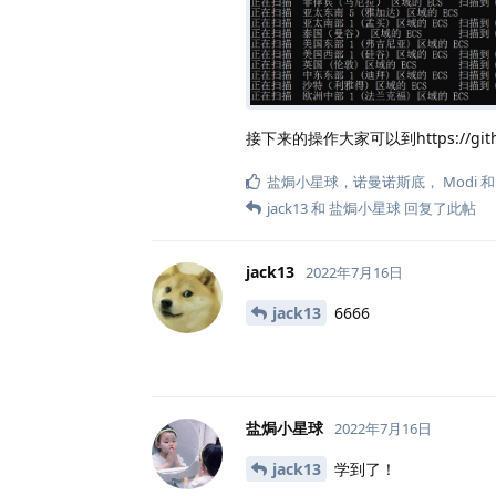
接下来的操作大家可以到https://github.c
盐焗小星球
，
诺曼诺斯底
，
Modi
jack13
和
盐焗小星球
回复了此帖
jack13
2022年7月16日
jack13
6666
盐焗小星球
2022年7月16日
jack13
学到了！