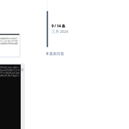
9
/
14
条
三月 2024
0
条未读
最新回复