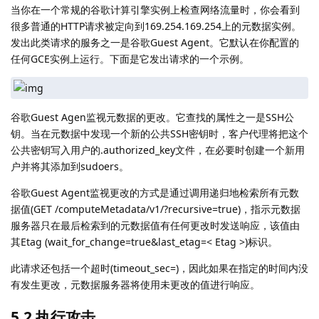
当你在一个常规的谷歌计算引擎实例上检查网络流量时，你会看到
很多普通的HTTP请求被定向到169.254.169.254上的元数据实例。
发出此类请求的服务之一是谷歌Guest Agent。它默认在你配置的
任何GCE实例上运行。下面是它发出请求的一个示例。
谷歌Guest Agen监视元数据的更改。它查找的属性之一是SSH公
钥。当在元数据中发现一个新的公共SSH密钥时，客户代理将把这个
公共密钥写入用户的.authorized_key文件，在必要时创建一个新用
户并将其添加到sudoers。
谷歌Guest Agent监视更改的方式是通过调用递归地检索所有元数
据值(GET /computeMetadata/v1/?recursive=true)，指示元数据
服务器只在最后检索到的元数据值有任何更改时发送响应，该值由
其Etag (wait_for_change=true&last_etag=< Etag >)标识。
此请求还包括一个超时(timeout_sec=)，因此如果在指定的时间内没
有发生更改，元数据服务器将使用未更改的值进行响应。
5.2 执行攻击