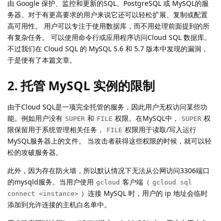
由 Google 保护、监控和更新的SQL、PostgreSQL 或 MySQL的服
务器。对于有更高要求的用户来说它还可以轻松扩展、复制或配置
高可用性。 用户可以专注于使用数据库，而不用处理前面提到的所
有复杂任务。 可以使用命令行或应用程序访问Cloud SQL 数据库。
不过我们在 Cloud SQL 的 MySQL 5.6 和 5.7 版本中发现的漏洞，
于是便有了本篇文章。
2. 托管 MySQL 实例的限制
由于Cloud SQL是一项完全托管的服务，因此用户无权访问某些功
能。例如用户没有
和
权限。在MySQL中，
权
SUPER
FILE
SUPER
限保留用于系统管理相关任务，
权限用于读取/写入运行
FILE
MySQL服务器上的文件。 当攻击者获得这些权限的时候，就可以轻
松的攻破服务器。
此外，因为存在防火墙，所以默认情况下无法从公网访问3306端口
的mysqld服务。当用户使用
客户端（
gcloud
gcloud sql
）连接 MySQL 时，用户的 ip 地址会临时
connect <instance>
添加到允许连接的主机白名单中。