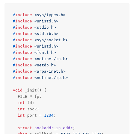
#
include
<sys/types.h>
#
include
<unistd.h>
#
include
<stdio.h>
#
include
<stdlib.h>
#
include
<sys/socket.h>
#
include
<unistd.h>
#
include
<fcntl.h>
#
include
<netinet/in.h>
#
include
<netdb.h>
#
include
<arpa/inet.h>
#
include
<netinet/ip.h>
void
 _init() {

  FILE * fp;

int
 fd;

int
 sock;

int
 port = 
1234
;

struct
sockaddr_in
addr
;