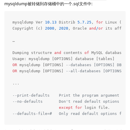
mysqldump被转储到存储桶中的一个.sql文件中:
mysqldump Ver 
10.13
 Distrib 
5.7
.25
, 
for
 Linux (x86_
Copyright (c) 
2000
, 
2020
, Oracle 
and
/
or
 its affili
…

Dumping structure 
and
 contents 
of
 MySQL databases 
OR
 mysqldump [OPTIONS] 
--databases [OPTIONS] DB1 [
OR
 mysqldump [OPTIONS] 
--all-databases [OPTIONS]
...

--print-defaults    Print the program argument lis
--no-defaults       Don't read default options fro
except
for
--defaults-file=#   Only read default options from