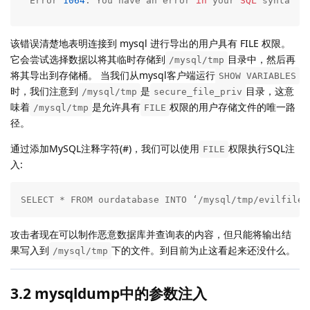
Error 
1064
: You have an error 
in
 your 
SQL
 syntax; 
该错误清楚地表明连接到 mysql 进行导出的用户具有 FILE 权限。
它会尝试选择数据以将其临时存储到
目录中，然后再
/mysql/tmp
将其导出到存储桶。 当我们从mysql客户端运行
SHOW VARIABLES
时，我们注意到
是
目录，这意
/mysql/tmp
secure_file_priv
味着
是允许具有
权限的用户存储文件的唯一路
/mysql/tmp
FILE
径。
通过添加MySQL注释字符(#)，我们可以使用
权限执行SQL注
FILE
入:
SELECT * FROM ourdatabase INTO ‘/mysql/tmp/evilfile’
攻击者现在可以制作恶意数据库并查询表的内容，但只能将输出结
果写入到
下的文件。到目前为止这看起来还没什么。
/mysql/tmp
3.2 mysqldump中的参数注入