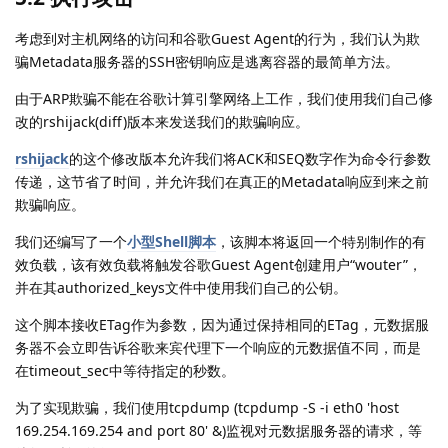
考虑到对主机网络的访问和谷歌Guest Agent的行为，我们认为欺
骗Metadata服务器的SSH密钥响应是逃离容器的最简单方法。
由于ARP欺骗不能在谷歌计算引擎网络上工作，我们使用我们自己修
改的rshijack(diff)版本来发送我们的欺骗响应。
rshijack
的这个修改版本允许我们将ACK和SEQ数字作为命令行参数
传递，这节省了时间，并允许我们在真正的Metadata响应到来之前
欺骗响应。
我们还编写了一个
小型Shell脚本
，该脚本将返回一个特别制作的有
效负载，该有效负载将触发谷歌Guest Agent创建用户“wouter”，
并在其authorized_keys文件中使用我们自己的公钥。
这个脚本接收ETag作为参数，因为通过保持相同的ETag，元数据服
务器不会立即告诉谷歌来宾代理下一个响应的元数据值不同，而是
在timeout_sec中等待指定的秒数。
为了实现欺骗，我们使用tcpdump (tcpdump -S -i eth0 'host
169.254.169.254 and port 80' &)监视对元数据服务器的请求，等