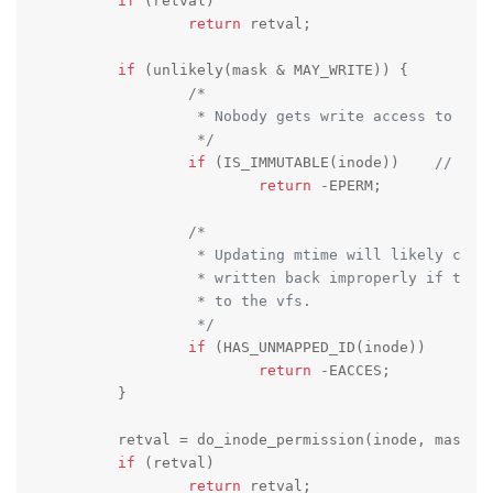
if
 (retval)

return
 retval;

if
 (unlikely(mask & MAY_WRITE)) {

/*

		 * Nobody gets write access to an immutable file.

		 */
if
 (IS_IMMUTABLE(inode))    
// ch
return
 -EPERM;

/*

		 * Updating mtime will likely cause i_uid and i_gid to be

		 * written back improperly if their true value is unknown

		 * to the vfs.

		 */
if
 (HAS_UNMAPPED_ID(inode))

return
 -EACCES;

	}

	retval = do_inode_permission(inode, mask);

if
 (retval)

return
 retval;
