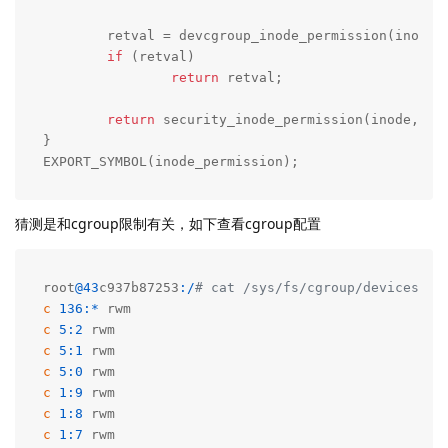
	retval = devcgroup_inode_permission(inode,
if
 (retval)

return
 retval;

return
 security_inode_permission(inode, mas
}

EXPORT_SYMBOL(inode_permission);
猜测是和cgroup限制有关，如下查看cgroup配置
root
@
43
c937b87253
:
/
# cat /sys/fs/cgroup/devices/de
c
136
:
*
c
5
:
2
c
5
:
1
c
5
:
0
c
1
:
9
c
1
:
8
c
1
:
7