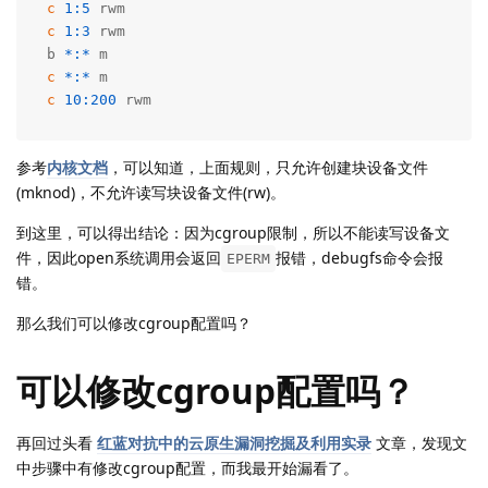
c
1
:
5
c
1
:
3
 rwm

b 
*
:
*
c
*
:
*
c
10
:
200
 rwm
参考
内核文档
，可以知道，上面规则，只允许创建块设备文件
(mknod)，不允许读写块设备文件(rw)。
到这里，可以得出结论：因为cgroup限制，所以不能读写设备文
件，因此open系统调用会返回
报错，debugfs命令会报
EPERM
错。
那么我们可以修改cgroup配置吗？
可以修改cgroup配置吗？
再回过头看
红蓝对抗中的云原生漏洞挖掘及利用实录
文章，发现文
中步骤中有修改cgroup配置，而我最开始漏看了。