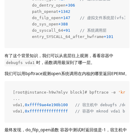
        do_dentry_open
+
306
        path_openat
+
1342
        do_filp_open
+
147
// 虚拟文件系统层(vfs)
        do_sys_open
+
388
        do_syscall_64
+
91
// 系统调用层
        entry_SYSCALL_64_after_hwframe
+
101
有了这个背景知识，我们可以从底层往上观测，看看容器中
时，函数调用最深到了哪一层。
debugfs vda1
我们可以用bpftrace观测open系统调用在内核的哪里返回EPERM。
[root@instance-h9w7mlyv block]# bpftrace -e 
'kretf
...

vda1,
0xffff9ae4e190b100
// 宿主机中 debugfs /dev/v
vda1,
0xffffffffffffffff
// 容器中 mknod vda1 b 253
最终发现，do_filp_open函数 容器中测试时返回值是-1，宿主机中