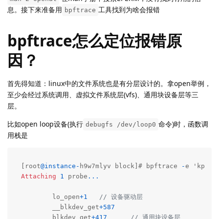
息。接下来准备用
工具找到为啥会报错
bpftrace
bpftrace怎么定位报错原
因？
首先得知道：linux中的文件系统也是有分层设计的。拿open举例，
至少会经过系统调用、虚拟文件系统层(vfs)、通用块设备层等三
层。
比如open loop设备(执行
命令)时，函数调
debugfs /dev/loop0
用栈是
[root
@instance
-
h9w7mlyv block]# bpftrace 
-
e 'kprob
Attaching
1
 probe
...
        lo_open
+
1
// 设备驱动层
        __blkdev_get
+
587
        blkdev_get
+
417
// 通用块设备层