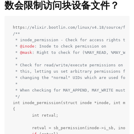
数会限制访问块设备文件？
https:
//elixir.bootlin.com/linux/v4.18/source/fs/n
/**

 * inode_permission - Check for access rights to a 
 * 
@inode
: Inode to check permission on

 * 
@mask
: Right to check for (%MAY_READ, %MAY_WRITE
 *

 * Check for read/write/execute permissions on an i
 * this, letting us set arbitrary permissions for f
 * changing the "normal" UIDs which are used for ot
 *

 * When checking for MAY_APPEND, MAY_WRITE must al
 */
int inode_permission(struct inode *inode, int mask)
{

	int retval;

	retval = sb_permission(inode->i_sb, inode, mask);
