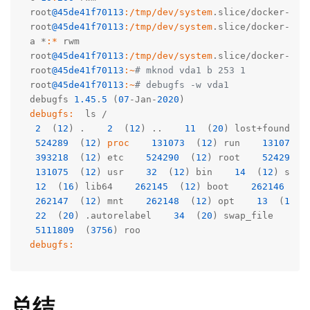
root
@45de41f70113
:/tmp/dev/system
.slice/docker-45d
root
@45de41f70113
:/tmp/dev/system
.slice/docker-45d
a *
:*
 rwm

root
@45de41f70113
:/tmp/dev/system
.slice/docker-45d
root
@45de41f70113
:~
# mknod vda1 b 253 1       
root
@45de41f70113
:~
# debugfs -w vda1
debugfs 
1.45
.
5
 (
07
-Jan-
2020
debugfs:
  ls /

2
  (
12
) .    
2
  (
12
) ..    
11
  (
20
) lost+found   
524289
  (
12
) 
proc
131073
  (
12
) run    
131074
  
393218
  (
12
) etc    
524290
  (
12
) root    
524291
  
131075
  (
12
) usr    
32
  (
12
) bin    
14
  (
12
) sbin
12
  (
16
) lib64    
262145
  (
12
) boot    
262146
  (
1
262147
  (
12
) mnt    
262148
  (
12
) opt    
13
  (
12
) 
22
  (
20
) .autorelabel    
34
  (
20
) swap_file    
10
5111809
  (
3756
debugfs:
总结