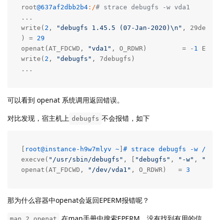
root
@637af2dbb2b4
:/
# strace debugfs -w vda1
...

write(
2
, 
"debugfs 1.45.5 (07-Jan-2020)\n"
, 29debug
) = 
29
openat(AT_FDCWD, 
"vda1"
, O_RDWR)         = -
1
 EPER
write(
2
, 
"debugfs"
, 7debugfs)                  = 
7
...
可以看到 openat 系统调用返回错误。
对比发现，宿主机上
不会报错，如下
debugfs
[
root@instance-h9w7mlyv ~
]
# strace debugfs -w /dev
execve(
"/usr/sbin/debugfs"
, [
"debugfs"
, 
"-w"
, 
"/de
openat(AT_FDCWD, 
"/dev/vda1"
, O_RDWR)   = 
3
那为什么容器中openat会返回EPERM报错呢？
在man手册中搜索EPERM，没有找到有用的信
man 2 openat