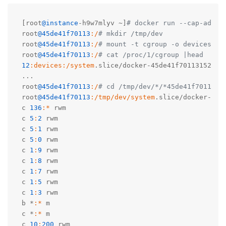
[root
@instance
-h9w7mlyv ~]
# docker run --cap-add a
root
@45de41f70113
:/
# mkdir /tmp/dev
root
@45de41f70113
:/
# mount -t cgroup -o devices 
root
@45de41f70113
:/
# cat /proc/1/cgroup |head    
12
:devices
:/system
.slice/docker-45de41f70113152af28
...

root
@45de41f70113
:/
# cd /tmp/dev/*/*45de41f7011315
root
@45de41f70113
:/tmp/dev/system
.slice/docker-45d
c 
136
:*
 rwm

c 
5
:
2
 rwm

c 
5
:
1
 rwm

c 
5
:
0
 rwm

c 
1
:
9
 rwm

c 
1
:
8
 rwm

c 
1
:
7
 rwm

c 
1
:
5
 rwm

c 
1
:
3
 rwm

b *
:*
 m

c *
:*
 m

c 
10
:
200
 rwm
