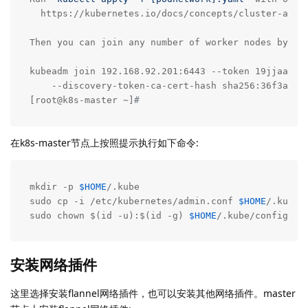
  https://kubernetes.io/docs/concepts/cluster-admin
Then you can join any number of worker nodes by run
kubeadm join 192.168.92.201:6443 --token 19jjaa.6q8
    --discovery-token-ca-cert-hash sha256:36f3a6a07
[root@k8s-master ~]
#
在k8s-master节点上按照提示执行如下命令:
mkdir -p 
$HOME
/.kube

sudo cp -i /etc/kubernetes/admin.conf 
$HOME
/.kube/c
sudo chown $(id -u):$(id -g) 
$HOME
/.kube/config
安装网络插件
这里选择安装flannel网络插件，也可以安装其他网络插件。master