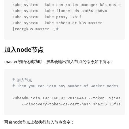
kube-system   kube-controller-manager-k8s-master   
kube-system   kube-flannel-ds-amd64-sb6vm          
kube-system   kube-proxy-lxhjf                     
kube-system   kube-scheduler-k8s-master            
[root@k8s-master ~]
#
加入node节点
master初始化成功时，屏幕会输出加入节点的命令如下所示:
# 加入节点
# Then you can join any number of worker nodes by 
kubeadm join 192.168.92.201:6443 --token 19jjaa.6q8
    --discovery-token-ca-cert-hash sha256:36f3a6a0
两台node节点上都执行加入节点命令：