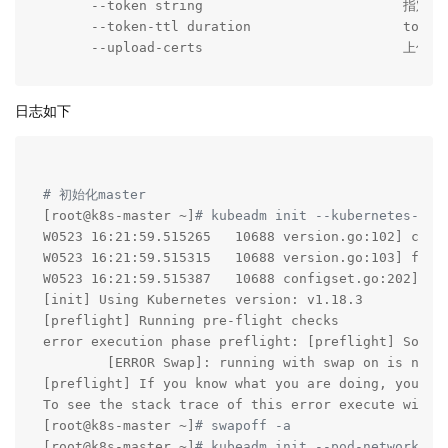
      --token string                         指定
      --token-ttl duration                   
      --upload-certs                         上传 
日志如下
# 初始化master
[root@k8s-master ~]
# kubeadm init --kubernetes-ver
W0523 16:21:59.515265   10688 version.go:102] coul
W0523 16:21:59.515315   10688 version.go:103] fall
W0523 16:21:59.515387   10688 configset.go:202] WA
[init] Using Kubernetes version: v1.18.3

[preflight] Running pre-flight checks

error execution phase preflight: [preflight] Some f
        [ERROR Swap]: running with swap on is not 
[preflight] If you know what you are doing, you can
To see the stack trace of this error execute with -
[root@k8s-master ~]
# swapoff -a    
[root@k8s-master ~]
# kubeadm init --pod-network-ci