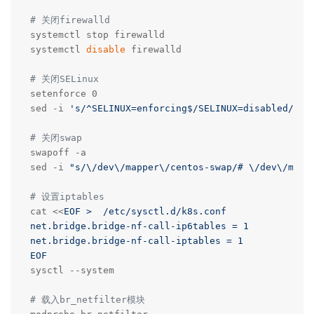
# 关闭firewalld
systemctl stop firewalld

systemctl 
disable
 firewalld

# 关闭SELinux
setenforce 0

sed -i 
's/^SELINUX=enforcing$/SELINUX=disabled/'
 /
# 关闭swap
swapoff -a

sed -i 
"s/\/dev\/mapper\/centos-swap/# \/dev\/mapp
# 设置iptables
cat <<
EOF >  /etc/sysctl.d/k8s.conf

net.bridge.bridge-nf-call-ip6tables = 1

net.bridge.bridge-nf-call-iptables = 1

EOF
sysctl --system

# 载入br_netfilter模块