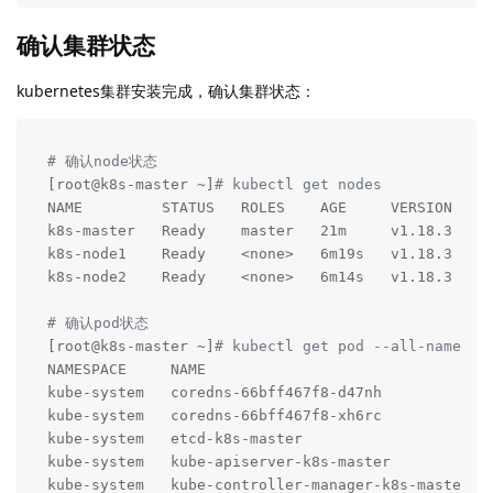
确认集群状态
kubernetes集群安装完成，确认集群状态：
# 确认node状态
[root@k8s-master ~]
# kubectl get nodes
NAME         STATUS   ROLES    AGE     VERSION

k8s-master   Ready    master   21m     v1.18.3

k8s-node1    Ready    <none>   6m19s   v1.18.3

k8s-node2    Ready    <none>   6m14s   v1.18.3

# 确认pod状态
[root@k8s-master ~]
# kubectl get pod --all-namespa
NAMESPACE     NAME                                 
kube-system   coredns-66bff467f8-d47nh             
kube-system   coredns-66bff467f8-xh6rc             
kube-system   etcd-k8s-master                      
kube-system   kube-apiserver-k8s-master            
kube-system   kube-controller-manager-k8s-master   