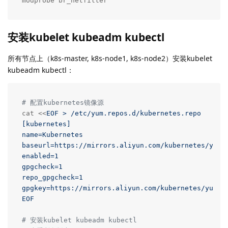
modprobe br_netfilter
安装kubelet kubeadm kubectl
所有节点上（k8s-master, k8s-node1, k8s-node2）安装kubelet
kubeadm kubectl：
# 配置kubernetes镜像源
cat <<
EOF > /etc/yum.repos.d/kubernetes.repo

[kubernetes]

name=Kubernetes

baseurl=https://mirrors.aliyun.com/kubernetes/yum/r
enabled=1

gpgcheck=1

repo_gpgcheck=1

gpgkey=https://mirrors.aliyun.com/kubernetes/yum/do
EOF
# 安装kubelet kubeadm kubectl