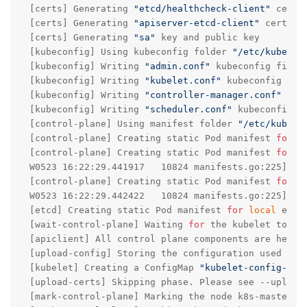
[certs] Generating 
"etcd/healthcheck-client"
 certif
[certs] Generating 
"apiserver-etcd-client"
 certific
[certs] Generating 
"sa"
 key and public key

[kubeconfig] Using kubeconfig folder 
"/etc/kuberne
[kubeconfig] Writing 
"admin.conf"
 kubeconfig file

[kubeconfig] Writing 
"kubelet.conf"
 kubeconfig file
[kubeconfig] Writing 
"controller-manager.conf"
 kub
[kubeconfig] Writing 
"scheduler.conf"
 kubeconfig fi
[control-plane] Using manifest folder 
"/etc/kubern
[control-plane] Creating static Pod manifest 
for
"
[control-plane] Creating static Pod manifest 
for
"
W0523 16:22:29.441917   10824 manifests.go:225] th
[control-plane] Creating static Pod manifest 
for
"
W0523 16:22:29.442422   10824 manifests.go:225] th
[etcd] Creating static Pod manifest 
for
local
 etcd
[wait-control-plane] Waiting 
for
 the kubelet to bo
[apiclient] All control plane components are health
[upload-config] Storing the configuration used 
in
 
[kubelet] Creating a ConfigMap 
"kubelet-config-1.1
[upload-certs] Skipping phase. Please see --upload-
[mark-control-plane] Marking the node k8s-master a