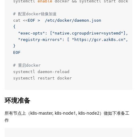
systemctl 
enable
 docker && systemctl start docker

# 配置docker镜像加速
cat <<
EOF >  /etc/docker/daemon.json

{

  "exec-opts": ["native.cgroupdriver=systemd"],

  "registry-mirrors": [ "https://gcr.azk8s.cn", "ht
}

EOF
# 重启docker
systemctl daemon-reload

systemctl restart docker
环境准备
所有节点上（k8s-master, k8s-node1, k8s-node2）做如下准备工
作