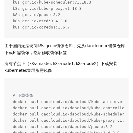
k8s.gcr.io/kube-scheduler:v1.18.3

k8s.gcr.io/kube-proxy:v1.18.3

k8s.gcr.io/pause:3.2

k8s.gcr.io/etcd:3.4.3-0

k8s.gcr.io/coredns:1.6.7
由于国内无法访问k8s.gcr.io镜像仓库，先从daocloud.io镜像仓库
下载所需镜像，然后修改镜像标签
所有节点上（k8s-master, k8s-node1, k8s-node2）下载安装
kubernetes集群所需镜像
# 下载镜像
docker pull daocloud.io/daocloud/kube-apiserver:v1.
docker pull daocloud.io/daocloud/kube-controller-ma
docker pull daocloud.io/daocloud/kube-scheduler:v1.
docker pull daocloud.io/daocloud/kube-proxy:v1.18.3
docker pull daocloud.io/daocloud/pause:3.2

docker pull daocloud.io/daocloud/etcd:3.4.3-0
