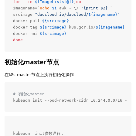
for
 i 
in
${ImageLists[@]}
;
do
imagename=`
echo
$i
|awk -F\/ 
'{print $2}'
`

srcimage=
"daocloud.io/daocloud/
${imagename}
"
docker pull 
${srcimage}
docker tag 
${srcimage}
 k8s.gcr.io/
${imagename}
docker rmi 
${srcimage}
done
初始化master节点
在k8s-master节点上执行初始化操作
# 初始化master
kubeadm init --pod-network-cidr=10.244.0.0/16 --ap
kubeadm  init参数详解：
