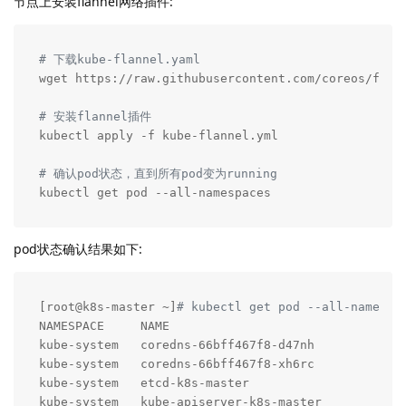
节点上安装flannel网络插件:
# 下载kube-flannel.yaml
wget https://raw.githubusercontent.com/coreos/flann
# 安装flannel插件
kubectl apply -f kube-flannel.yml

# 确认pod状态，直到所有pod变为running
kubectl get pod --all-namespaces
pod状态确认结果如下:
[root@k8s-master ~]
# kubectl get pod --all-namespa
NAMESPACE     NAME                                 
kube-system   coredns-66bff467f8-d47nh             
kube-system   coredns-66bff467f8-xh6rc             
kube-system   etcd-k8s-master                      
kube-system   kube-apiserver-k8s-master            