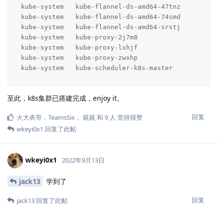
kube-system   kube-flannel-ds-amd64-47tnz          
kube-system   kube-flannel-ds-amd64-74smd          
kube-system   kube-flannel-ds-amd64-srstj          
kube-system   kube-proxy-2j7m8                     
kube-system   kube-proxy-lxhjf                     
kube-system   kube-proxy-zwxhp                     
kube-system   kube-scheduler-k8s-master           
至此，k8s集群已搭建完成，enjoy it。
回复
火大表哥
，
TeamsSix
，
婲婲
和
9
人
觉得很赞
wkeyi0x1
回复了此帖
wkeyi0x1
2022年9月13日
jack13
学到了
回复
jack13
回复了此帖