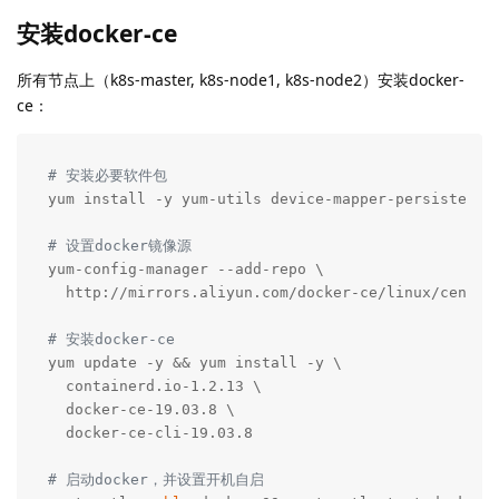
安装docker-ce
所有节点上（k8s-master, k8s-node1, k8s-node2）安装docker-
ce：
# 安装必要软件包
yum install -y yum-utils device-mapper-persistent-d
# 设置docker镜像源
yum-config-manager --add-repo \

  http://mirrors.aliyun.com/docker-ce/linux/centos/
# 安装docker-ce
yum update -y && yum install -y \

  containerd.io-1.2.13 \

  docker-ce-19.03.8 \

  docker-ce-cli-19.03.8

# 启动docker，并设置开机自启