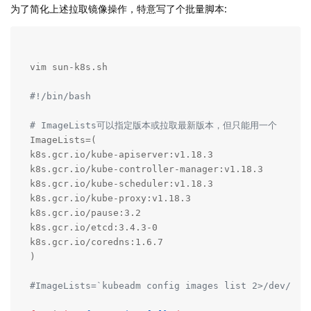
为了简化上述拉取镜像操作，特意写了个批量脚本:
vim sun-k8s.sh

#!/bin/bash
# ImageLists可以指定版本或拉取最新版本，但只能用一个
ImageLists=(

k8s.gcr.io/kube-apiserver:v1.18.3 

k8s.gcr.io/kube-controller-manager:v1.18.3 

k8s.gcr.io/kube-scheduler:v1.18.3 

k8s.gcr.io/kube-proxy:v1.18.3

k8s.gcr.io/pause:3.2

k8s.gcr.io/etcd:3.4.3-0 

k8s.gcr.io/coredns:1.6.7

)

#ImageLists=`kubeadm config images list 2>/dev/nul