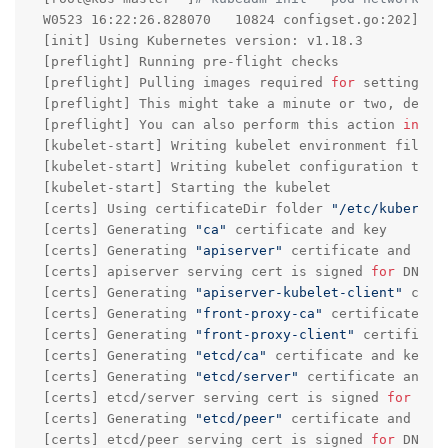
W0523 16:22:26.828070   10824 configset.go:202] WA
[init] Using Kubernetes version: v1.18.3

[preflight] Running pre-flight checks

[preflight] Pulling images required 
for
 setting up 
[preflight] This might take a minute or two, depend
[preflight] You can also perform this action 
in
 be
[kubelet-start] Writing kubelet environment file w
[kubelet-start] Writing kubelet configuration to f
[kubelet-start] Starting the kubelet

[certs] Using certificateDir folder 
"/etc/kubernet
[certs] Generating 
"ca"
 certificate and key

[certs] Generating 
"apiserver"
 certificate and key

[certs] apiserver serving cert is signed 
for
 DNS n
[certs] Generating 
"apiserver-kubelet-client"
 cert
[certs] Generating 
"front-proxy-ca"
 certificate and
[certs] Generating 
"front-proxy-client"
 certificate
[certs] Generating 
"etcd/ca"
 certificate and key

[certs] Generating 
"etcd/server"
 certificate and ke
[certs] etcd/server serving cert is signed 
for
 DNS
[certs] Generating 
"etcd/peer"
 certificate and key

[certs] etcd/peer serving cert is signed 
for
 DNS n