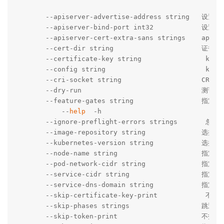
      --apiserver-advertise-address string   设置 a
      --apiserver-bind-port int32            设置
      --apiserver-cert-extra-sans strings   
      --cert-dir string                      证
      --certificate-key string                ku
      --config string                         ku
      --cri-socket string                  
      --dry-run                             
      --feature-gates string                 
  	  --
help
  -h                             
      --ignore-preflight-errors strings   
      --image-repository string              选择拉
      --kubernetes-version string            选择K
      --node-name string                     指定
      --pod-network-cidr string           
      --service-cidr string                  指定s
      --service-dns-domain string            指定 
      --skip-certificate-key-print            不
      --skip-phases strings                  跳过
      --skip-token-print                     不打印 