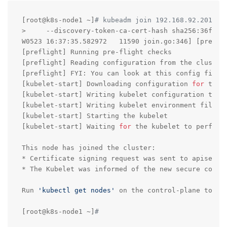
[root@k8s-node1 ~]
# kubeadm join 192.168.92.201:64
>     --discovery-token-ca-cert-hash sha256:36f3a6a
W0523 16:37:35.582972   11590 join.go:346] [prefli
[preflight] Running pre-flight checks

[preflight] Reading configuration from the cluster.
[preflight] FYI: You can look at this config file 
[kubelet-start] Downloading configuration 
for
 the 
[kubelet-start] Writing kubelet configuration to f
[kubelet-start] Writing kubelet environment file w
[kubelet-start] Starting the kubelet

[kubelet-start] Waiting 
for
 the kubelet to perform 
This node has joined the cluster:

* Certificate signing request was sent to apiserver
* The Kubelet was informed of the new secure connec
Run 
'kubectl get nodes'
 on the control-plane to see
[root@k8s-node1 ~]
#