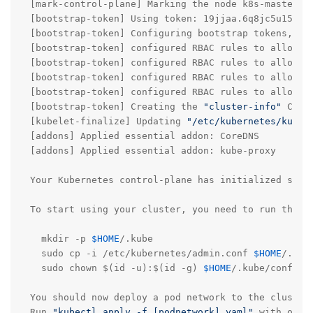
[mark-control-plane] Marking the node k8s-master as
[bootstrap-token] Using token: 19jjaa.6q8jc5u15ykqq
[bootstrap-token] Configuring bootstrap tokens, clu
[bootstrap-token] configured RBAC rules to allow No
[bootstrap-token] configured RBAC rules to allow N
[bootstrap-token] configured RBAC rules to allow th
[bootstrap-token] configured RBAC rules to allow c
[bootstrap-token] Creating the 
"cluster-info"
 Conf
[kubelet-finalize] Updating 
"/etc/kubernetes/kubel
[addons] Applied essential addon: CoreDNS

[addons] Applied essential addon: kube-proxy

Your Kubernetes control-plane has initialized succe
To start using your cluster, you need to run the fo
  mkdir -p 
$HOME
/.kube

  sudo cp -i /etc/kubernetes/admin.conf 
$HOME
/.kube
  sudo chown $(id -u):$(id -g) 
$HOME
/.kube/config

You should now deploy a pod network to the cluster.
Run 
"kubectl apply -f [podnetwork].yaml"
 with one 