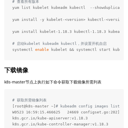
# 查看所有版本
yum list kubelet kubeadm kubectl  --showduplicates|
yum install -y kubelet-<version> kubectl-<version> 
yum install kubelet-1.18.3 kubectl-1.18.3 kubeadm-
# 启动kubelet kubeadm kubectl，并设置开机自启
systemctl 
enable
 kubelet && systemctl start kubele
下载镜像
k8s-master节点上执行如下命令获取下载镜像所需列表
# 获取所需镜像列表
[root@k8s-master ~]
# kubeadm config images list
W0523 16:59:15.466625   24669 configset.go:202] WA
k8s.gcr.io/kube-apiserver:v1.18.3

k8s.gcr.io/kube-controller-manager:v1.18.3
