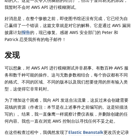
助的人。这是一次令人伤脑筋的经历），但出于显而易见的原因，
我暂时不会对 AWS API 进行模糊测试。
好消息是，在整个惨败之前，即使图书馆还没有完成，它已经为自
己赢得了一个错误，这篇文章就是对它的解释。它是通过 AWS 漏洞
披露计划
报告
的，现已修复。感谢 AWS 安全部门的 Peter 和
Patrick 忍受我所有的电子邮件！
发现
可以想象，对 AWS API 进行模糊测试并非易事。有数百种 AWS 服
务和数千种可能的操作。这与无数参数相结合，每个协议都有不同
的格式、不同的区域、不同的版本以及我们想要使用的所有输入类
型，这使得它非常耗时。
为了增加这个困难，我向 API 发送合法流量，这反过来会创建需要
花钱的资源（作者注：本节是在上述事件之前编写的。这是轻描淡
写的）。结果，我一直像鹰一样观察计费仪表板，并删除创建的任
何内容。我也一直在浏览 AWS 控制台以寻找任何不妥之处。
在这些检查过程中，我偶然发现了
Elastic Beanstalk
更改历史记录