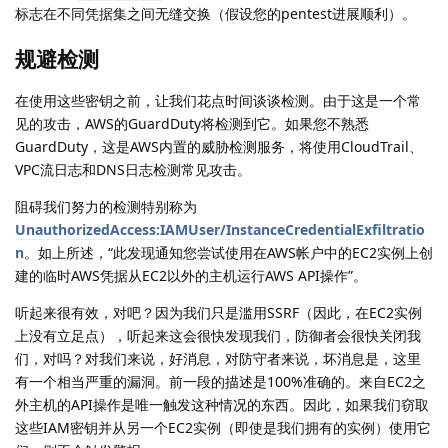
标志在不同凭据集之间无缝交换（假设您的pentest进展顺利）。
规避检测
在使用这些密钥之前，让我们花点时间谈谈检测。由于这是一个常
见的攻击，AWS的GuardDuty将检测到它。如果您不熟悉
GuardDuty，这是AWS内置的威胁检测服务，将使用CloudTrail、
VPC流日志和DNS日志检测常见攻击。
阻碍我们努力的检测特别称为
UnauthorizedAccess:IAMUser/InstanceCredentialExfiltratio
n
。如上所述，“此发现通知您尝试使用在AWS帐户中的EC2实例上创
建的临时AWS凭据从EC2以外的主机运行AWS API操作”。
听起来很有效，对吧？因为我们只是滥用SSRF（因此，在EC2实例
上没有立足点），听起来这会很快发现我们，防御者会很快关闭我
们，对吗？对我们来说，好消息，对防守者来说，坏消息是，这里
有一个相当严重的漏洞。前一段的描述是100%准确的。来自EC2之
外主机的API操作是唯一触发这种情况的东西。因此，如果我们窃取
这些IAM密钥并从另一个EC2实例（即使是我们拥有的实例）使用它