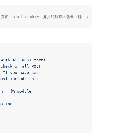
有用户设置 _xsrf cookie，并拒绝所有不包含正确 _xsrf 值的 POST
with all POST forms.

check on all POST

 If you have set

ust include this

h ``{% module

ation.

'