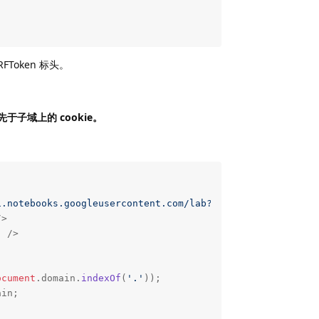
FToken 标头。
。
先于子域上的 cookie。
1.notebooks.googleusercontent.com/lab?authuser=1/lab/api
/>
"
 />
ocument
.
domain
.
indexOf
(
'.'
));

in;
