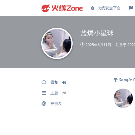
火线安全平台
盐焗小星球
2025年6月11日
注册于
20
于
Google
回复
46
主题
28
被提及