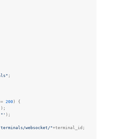
als"
;

== 
200
) {

"
);

'"'
);

/terminals/websocket/"
+terminal_id;
