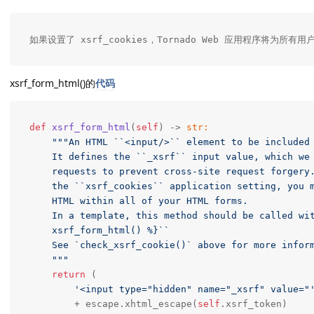
如果设置了 xsrf_cookies，Tornado Web 应用程序将为所
xsrf_form_html()的
代码
def
xsrf_form_html
(
self
)
 -> 
str:
""
"An HTML ``<input/>`` element to be included 
    It defines the ``_xsrf`` input value, which we 
    requests to prevent cross-site request forgery.
    the ``xsrf_cookies`` application setting, you m
    HTML within all of your HTML forms.

    In a template, this method should be called wit
    xsrf_form_html() %}``

    See `check_xsrf_cookie()` above for more inform
    "
""
return
 (

'<input type="hidden" name="_xsrf" value="
        + escape.xhtml_escape(
self
.xsrf_token)
