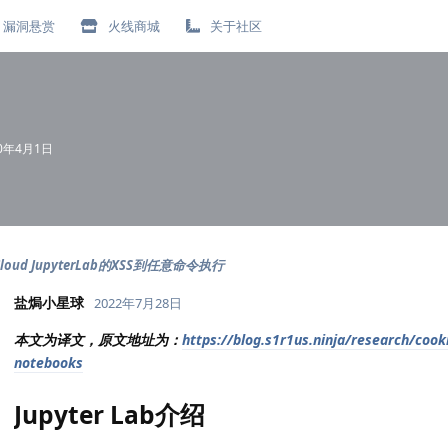
漏洞悬赏
火线商城
关于社区
20年4月1日
 Cloud JupyterLab的XSS到任意命令执行
盐焗小星球
2022年7月28日
本文为译文，原文地址为：
https://blog.s1r1us.ninja/research/cook
notebooks
Jupyter Lab介绍