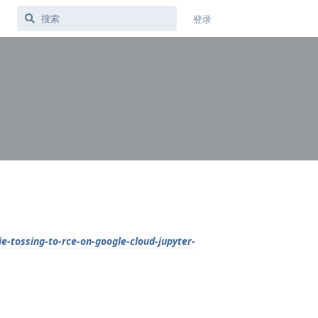
登录
ie-tossing-to-rce-on-google-cloud-jupyter-