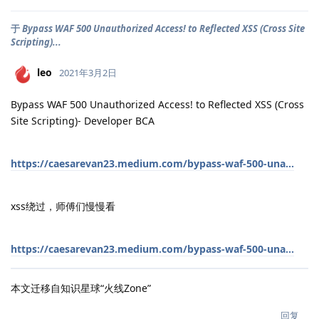
于
Bypass WAF 500 Unauthorized Access! to Reflected XSS (Cross Site
Scripting)...
leo
2021年3月2日
Bypass WAF 500 Unauthorized Access! to Reflected XSS (Cross
Site Scripting)- Developer BCA
https://caesarevan23.medium.com/bypass-waf-500-una...
xss绕过，师傅们慢慢看
https://caesarevan23.medium.com/bypass-waf-500-una...
本文迁移自知识星球“火线Zone”
回复