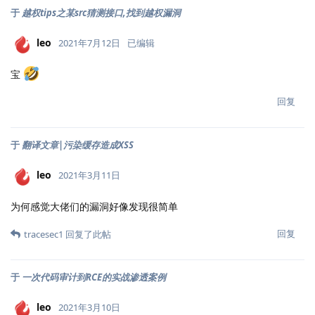
于
越权tips之某src猜测接口,找到越权漏洞
leo
2021年7月12日
已编辑
宝
回复
于
翻译文章|污染缓存造成XSS
leo
2021年3月11日
为何感觉大佬们的漏洞好像发现很简单
回复
tracesec1
回复了此帖
于
一次代码审计到RCE的实战渗透案例
leo
2021年3月10日