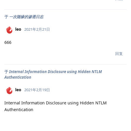
于
一次随缘的渗透日志
leo
2021年2月21日
666
回复
于
Internal Information Disclosure using Hidden NTLM
Authentication
leo
2021年2月19日
Internal Information Disclosure using Hidden NTLM
Authentication