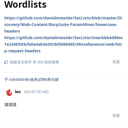
Wordlists
https://github.com/danielmiessler/SecLists/blob/master/Di
scovery/Web-Content/BurpSuite-ParamMiner/lowercase-
headers
https://github.com/danielmiessler/SecLists/tree/bbb4d86ec
1e234b5d3cfa0a4ab3e20c9d5006405/Miscellaneous/web/htt
p-request-headers
回复
智能安全助手
和
303
觉得很赞
于
cobaltstrike免杀过360和火绒
leo
2021年7月14日
溜溜溜
回复