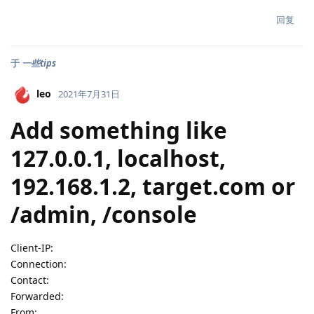
回复
于
一些tips
leo
2021年7月31日
Add something like
127.0.0.1, localhost,
192.168.1.2, target.com or
/admin, /console
Client-IP:
Connection:
Contact:
Forwarded:
From: