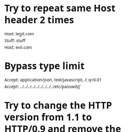
Try to repeat same Host
header 2 times
Host: legit.com
Stuff: stuff
Host: evil.com
Bypass type limit
Accept: application/json, text/javascript,
/
; q=0.01
Accept: ../../../../../../../../../etc/passwd{{'
Try to change the HTTP
version from 1.1 to
HTTP/0.9 and remove the