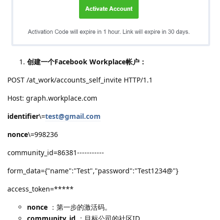
创建一个Facebook Workplace帐户：
POST /at_work/accounts_self_invite HTTP/1.1
Host: graph.workplace.com
identifier
\=
test@gmail.com
nonce
\=998236
community_id=86381-----------
form_data={"name":"Test","password":"Test1234@"}
access_token=*****
nonce
：第一步的激活码。
community_id
：目标公司的社区ID。