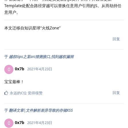
Template处配合路径穿越可以替换任意用户引用的JS。从而劫持任
意用户。
本文迁移自知识星球“火线Zone”
回复
于
越权tips之某src猜测接口,找到越权漏洞
0x7b
0
2021年4月23日
宝宝最棒！
回复
永远的C位
觉得很赞
于
翻译文章|文件解析差异导致的存储XSS
0x7b
0
2021年4月23日