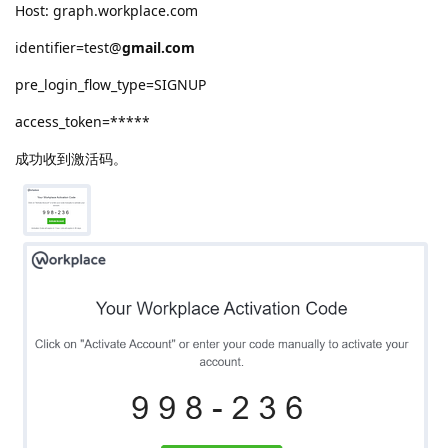
Host: graph.workplace.com
identifier=test@
gmail.com
pre_login_flow_type=SIGNUP
access_token=*****
成功收到激活码。