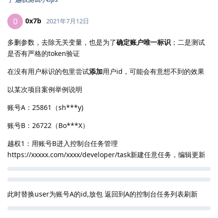
0x7b
0
2021年7月12日
多删参数，去除无关变量，也是为了
确定账户唯一标识
；二是测试
是否有严格的token验证
在没有用户标识的包里尝试
添加
用户id，可能会有意想不到的效果
以某次项目案例举例说明
账号A：25861（sh***y)
账号B：26722（Bo***X）
越权1：用账号B进入控制台任务管理
https://xxxxx.com/xxxx/developer/task新建任意任务，编辑更新
此时替换user为账号A的id,放包 返回到A的控制台任务列表刷新