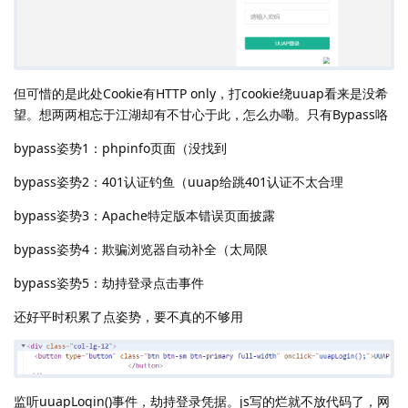
但可惜的是此处Cookie有HTTP only，打cookie绕uuap看来是没希
望。想两两相忘于江湖却有不甘心于此，怎么办嘞。只有Bypass咯
bypass姿势1：phpinfo页面（没找到
bypass姿势2：401认证钓鱼（uuap给跳401认证不太合理
bypass姿势3：Apache特定版本错误页面披露
bypass姿势4：欺骗浏览器自动补全（太局限
bypass姿势5：劫持登录点击事件
还好平时积累了点姿势，要不真的不够用
监听uuapLogin()事件，劫持登录凭据。js写的烂就不放代码了，网