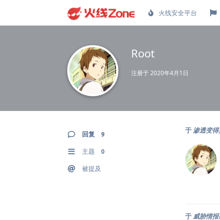
火线安全平台
Root
注册于
2020年4月1日
于
渗透变得
回复
9
主题
0
被提及
于
威胁情报