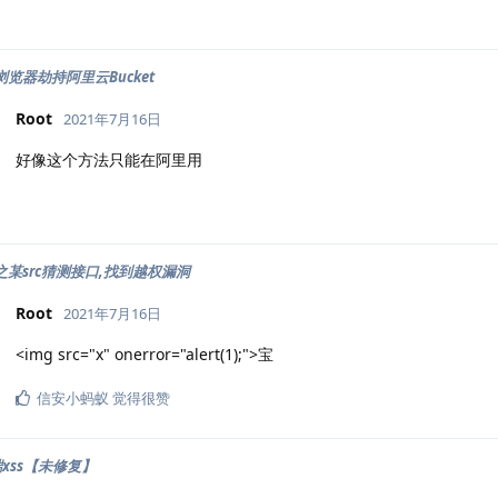
浏览器劫持阿里云Bucket
Root
2021年7月16日
好像这个方法只能在阿里用
s之某src猜测接口,找到越权漏洞
Root
2021年7月16日
<img src="x" onerror="alert(1);">宝
信安小蚂蚁
觉得很赞
xss【未修复】