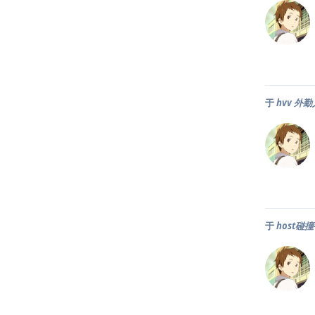
于
hvv 外
于
host碰