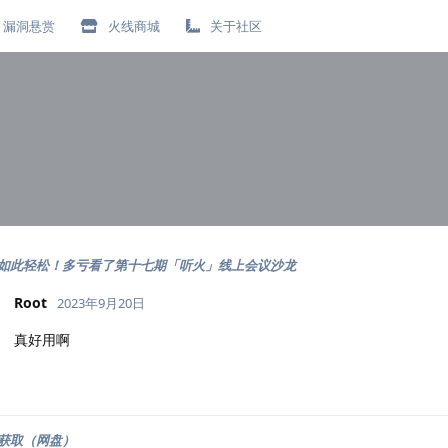
漏洞悬赏
火线商城
关于社区
如此轻松！多亏看了第十七期「听火」线上会议沙龙
Root
2023年9月20日
真好用啊
获取（网盘）