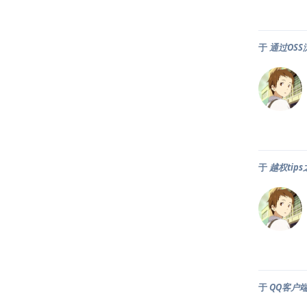
于
通过OSS
于
越权tip
于
QQ客户端