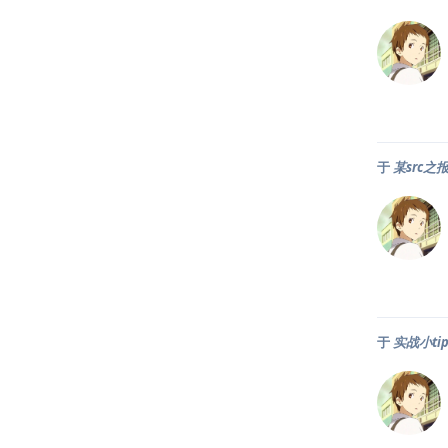
于
某src
于
实战小tip