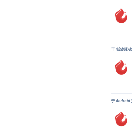
于
域渗透攻
于
Andro