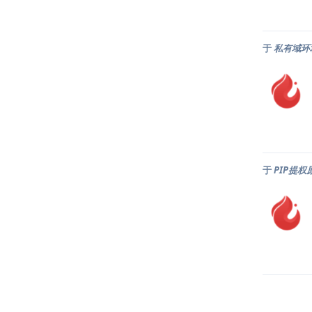
于
私有域环
于
PIP提权原