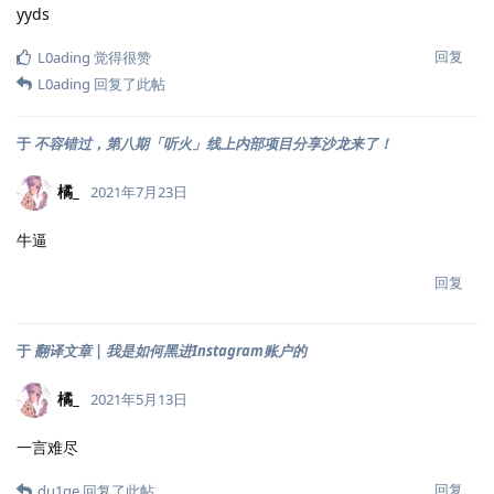
yyds
回复
L0ading
觉得很赞
L0ading
回复了此帖
于
不容错过，第八期「听火」线上内部项目分享沙龙来了！
橘_
2021年7月23日
牛逼
回复
于
翻译文章 | 我是如何黑进Instagram账户的
橘_
2021年5月13日
一言难尽
回复
du1ge
回复了此帖