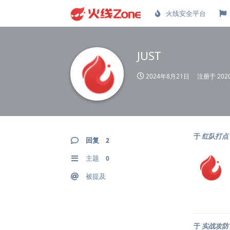
火线安全平台
JUST
2024年8月21日
注册于
20
于
红队打点 |
回复
2
主题
0
被提及
于
实战攻防 