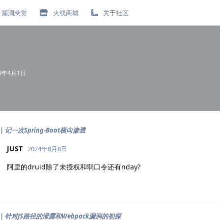
漏洞悬赏
火线商城
关于社区
20年4月1日
 记一次Spring-Boot横向渗透
JUST
2024年8月8日
阿里的druid除了未授权和弱口令还有nday?
| 针对JS路径的泄露和Webpack漏洞的初探