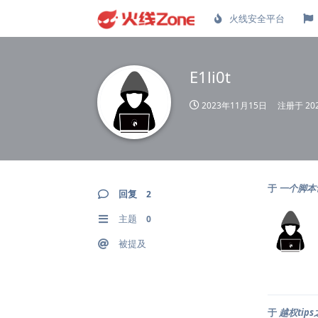
火线安全平台
E1li0t
2023年11月15日
注册于
20
于
一个脚本
回复
2
主题
0
被提及
于
越权tip