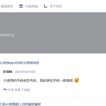
漏洞悬赏
火线商城
关于社区
20年4月1日
让你的app自动吐出密钥信息
E1li0t
2021年8月19日
大佬用的手机啥型号的，我的测试手机一路报错
子炎
回复了此帖
s之某src猜测接口,找到越权漏洞