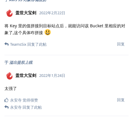
盖世大宝剑
2022年2月22日
将 Key 里的值拼接到目标站点后，就能访问该 Bucket 里相应的对
象了,这个具体咋拼接
回复
TeamsSix
回复了此帖
于
溢出提权上线
盖世大宝剑
2022年1月24日
太强了
回复
永安寺
觉得很赞
永安寺
回复了此帖