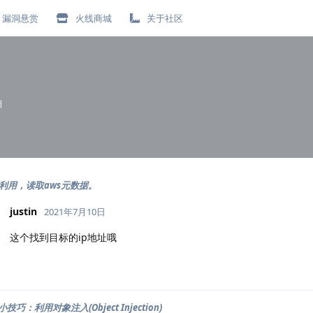
漏洞悬赏
火线商城
关于社区
日
SSRF利用，读取aws元数据。
justin
2021年7月10日
这个找到目标的ip地址哦
巧：利用对象注入(Object Injection)