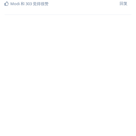
回复
Modi
和
303
觉得很赞