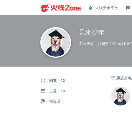
火线安全平台
贝米少年
4 天前
注册于
2021年4月8
于
周末充电
回复
12
主题
10
被提及