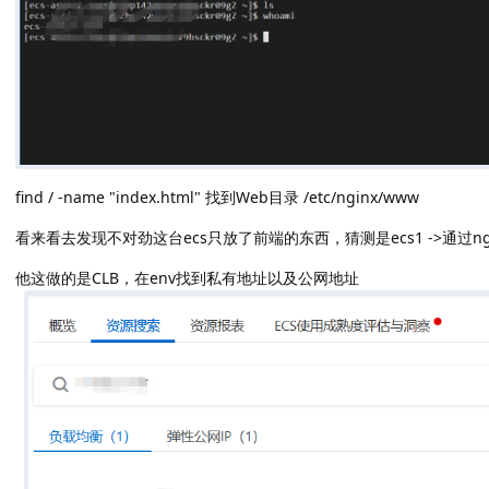
find / -name "index.html" 找到Web目录 /etc/nginx/www
看来看去发现不对劲这台ecs只放了前端的东西，猜测是ecs1 ->通过nginx
他这做的是CLB，在env找到私有地址以及公网地址