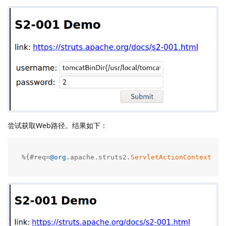
尝试获取Web路径。结果如下：
%{#req=
@org
.apache.struts2.
ServletActionContext@
ge