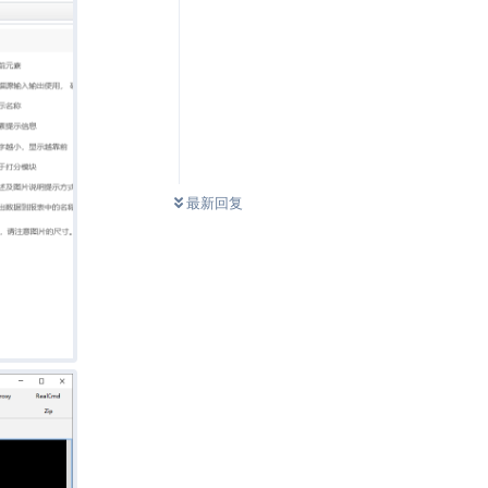
0
条未读
最新回复