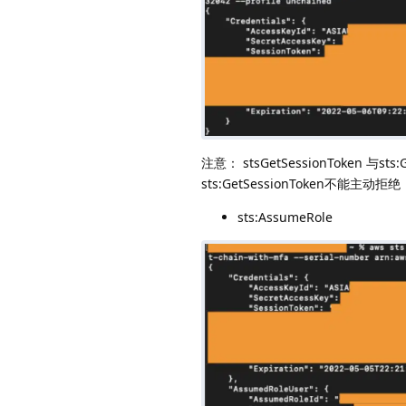
注意： stsGetSessionToken 与
sts:GetSessionToken不能主
sts:AssumeRole