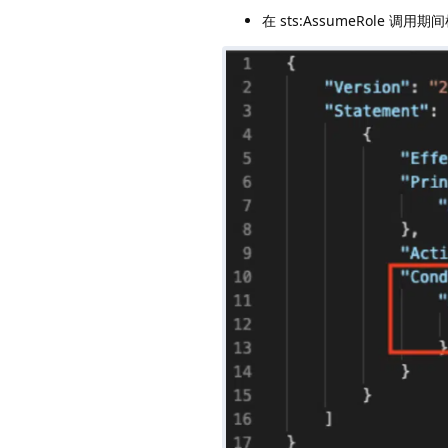
在 sts:AssumeRole