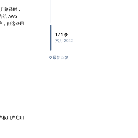
提升路径时，
报告给 AWS
用户，但这些用
1
/
1
条
六月 2022
0
条未读
最新回复
 账户根用户启用