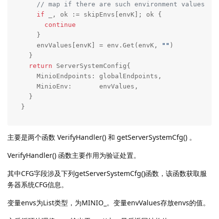
// map if there are such environment values
if
 _, ok := skipEnvs[envK]; ok {

continue
    }

    envValues[envK] = env.Get(envK, 
""
)

  }

return
 ServerSystemConfig{

    MinioEndpoints: globalEndpoints,

    MinioEnv:       envValues,

  }

}
主要是两个函数 VerifyHandler() 和 getServerSystemCfg() 。
VerifyHandler() 函数主要作用为验证处置。
其中CFG字段涉及下列getServerSystemCfg()函数，该函数获取服
务器系统CFG信息。
变量envs为List类型，为MINIO_。变量envValues存放envs的值。