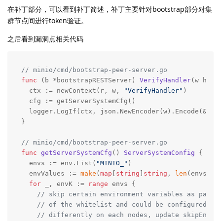
在补丁部分，可以看到补丁简述，补丁主要针对bootstrap部分对集
群节点间进行token验证。
之后看到漏洞点相关代码
// minio/cmd/bootstrap-peer-server.go
func
(b *bootstrapRESTServer)
VerifyHandler
(w http
  ctx := newContext(r, w, 
"VerifyHandler"
)

  cfg := getServerSystemCfg()

  logger.LogIf(ctx, json.NewEncoder(w).Encode(&cfg)
}

// minio/cmd/bootstrap-peer-server.go
func
getServerSystemCfg
()
ServerSystemConfig
 {

  envs := env.List(
"MINIO_"
)

  envValues := 
make
(
map
[
string
]
string
, 
len
(envs))

for
 _, envK := 
range
 envs {

// skip certain environment variables as part
// of the whitelist and could be configured
// differently on each nodes, update skipEnvs(