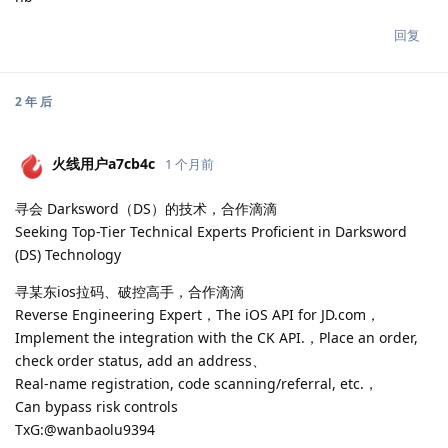
回复
2 年
后
火线用户a7cb4c
1 个月前
寻会 Darksword（DS）的技术，合作滴滴
Seeking Top-Tier Technical Experts Proficient in Darksword
(DS) Technology
寻某东ios拉码、破控高手，合作滴滴
Reverse Engineering Expert，The iOS API for JD.com，
Implement the integration with the CK API.，Place an order,
check order status, add an address、
Real-name registration, code scanning/referral, etc.，
Can bypass risk controls
TxG:@wanbaolu9394