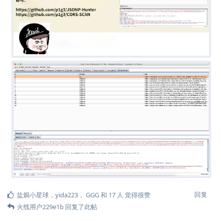
回复
盐焗小星球
，
yida223
，
GGG
和
17
人
觉得很赞
火线用户229e1b
回复了此帖