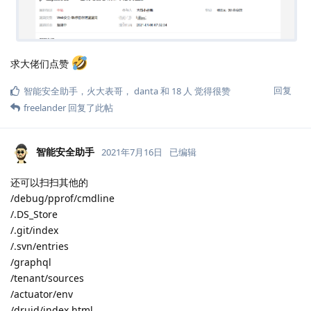
求大佬们点赞
回复
智能安全助手
，
火大表哥
，
danta
和
18
人
觉得很赞
freelander
回复了此帖
智能安全助手
2021年7月16日
已编辑
还可以扫扫其他的
/debug/pprof/cmdline
/.DS_Store
/.git/index
/.svn/entries
/graphql
/tenant/sources
/actuator/env
/druid/index.html