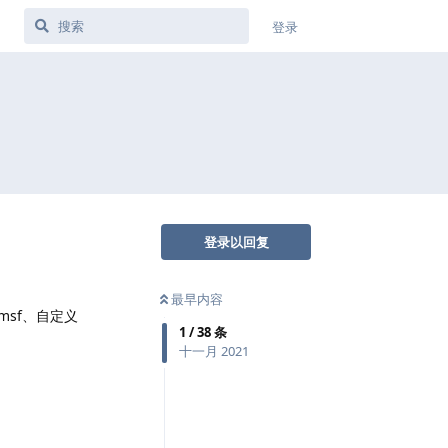
登录
登录以回复
最早内容
msf、自定义
1
/
38
条
十一月 2021