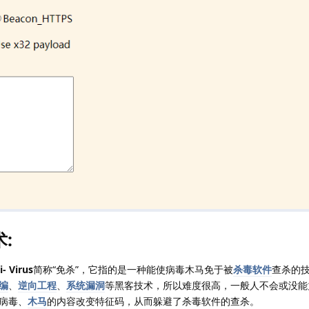
:
i- Virus
简称“免杀”，它指的是一种能使病毒木马免于被
杀毒软件
查杀的
编
、
逆向工程
、
系统漏洞
等黑客技术，所以难度很高，一般人不会或没能
病毒、
木马
的内容改变特征码，从而躲避了杀毒软件的查杀。