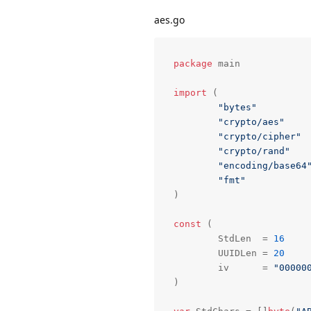
aes.go
package
 main

import
 (

"bytes"
"crypto/aes"
"crypto/cipher"
"crypto/rand"
"encoding/base64
"fmt"
)

const
 (

	StdLen  = 
16
	UUIDLen = 
20
	iv      = 
"00000
)
