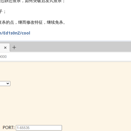
何绕过静态查杀，如何突破启发式查杀；
子；
找到被查杀的点，继而修改特征，继续免杀。
m/Ed1s0nZ/cool