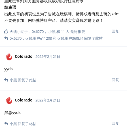
至此已拿到对方服务器权限成功执行任意命令
结束语
出此文章的初衷也是为了告诫在玩棋牌、赌博或者有想去玩的xdm
不要去参加，网络赌博终害己、踏踏实实赚钱才是明路！
回复
火线小助手
，
0x6270
，
小黑
和
11
人
觉得很赞
0x6270
，
火线用户e11208
和
火线用户360bf4
回复了此帖
Colorado
2022年2月21日
yyds
回复
小黑
回复了此帖
Colorado
2022年2月21日
黑总yyds
回复
小黑
回复了此帖