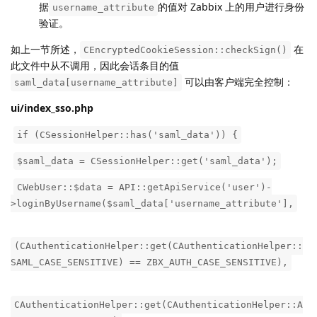
据
的值对 Zabbix 上的用户进行身份
username_attribute
验证。
如上一节所述，
在
CEncryptedCookieSession::checkSign()
此文件中从不调用，因此会话条目的值
可以由客户端完全控制：
saml_data[username_attribute]
ui/index_sso.php
​
if (CSessionHelper::has('saml_data')) {
​
$saml_data = CSessionHelper::get('saml_data');
​
CWebUser::$data = API::getApiService('user')-
>loginByUsername($saml_data['username_attribute'],
(CAuthenticationHelper::get(CAuthenticationHelper::
SAML_CASE_SENSITIVE) == ZBX_AUTH_CASE_SENSITIVE),
CAuthenticationHelper::get(CAuthenticationHelper::A