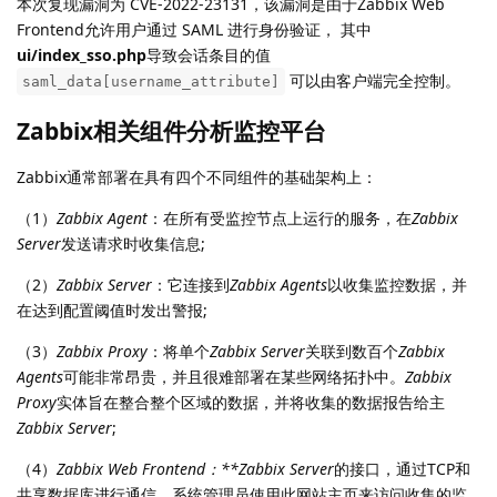
本次复现漏洞为 CVE-2022-23131，该漏洞是由于Zabbix Web
Frontend允许用户通过 SAML 进行身份验证， 其中
ui/index_sso.php
导致会话条目的值
可以由客户端完全控制。
saml_data[username_attribute]
Zabbix相关组件分析监控平台
Zabbix通常部署在具有四个不同组件的基础架构上：
（1）
Zabbix Agent
：在所有受监控节点上运行的服务，在
Zabbix
Server
发送请求时收集信息;
（2）
Zabbix Server
：它连接到
Zabbix Agents
以收集监控数据，并
在达到配置阈值时发出警报;
（3）
Zabbix Proxy
：将单个
Zabbix Server
关联到数百个
Zabbix
Agents
可能非常昂贵，并且很难部署在某些网络拓扑中。
Zabbix
Proxy
实体旨在整合整个区域的数据，并将收集的数据报告给主
Zabbix Server
;
（4）
Zabbix Web Frontend：**Zabbix Server
的接口，通过TCP和
共享数据库进行通信。系统管理员使用此网站主页来访问收集的监