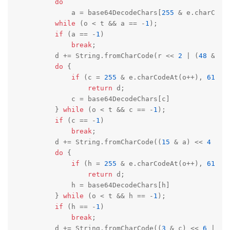
do
            a = base64DecodeChars[
255
 & e.charCodeA
while
 (o < t && a == -
1
);

if
 (a == -
1
)

break
;

        d += String.fromCharCode(r << 
2
 | (
48
 & a)
do
 {

if
 (c = 
255
 & e.charCodeAt(o++), 
61
 == 
return
 d;

            c = base64DecodeChars[c]

        } 
while
 (o < t && c == -
1
);

if
 (c == -
1
)

break
;

        d += String.fromCharCode((
15
 & a) << 
4
 | (
do
 {

if
 (h = 
255
 & e.charCodeAt(o++), 
61
 == 
return
 d;

            h = base64DecodeChars[h]

        } 
while
 (o < t && h == -
1
);

if
 (h == -
1
)

break
;

        d += String.fromCharCode((
3
 & c) << 
6
 | h)
