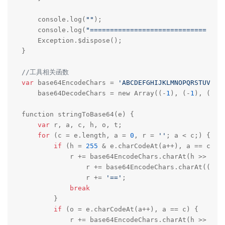
    console.log(
""
);

    console.log(
"============================= Sta
    Exception.$dispose();

}

//工具相关函数 
var
 base64EncodeChars = 
'ABCDEFGHIJKLMNOPQRSTUVWXY
    base64DecodeChars = new Array((-
1
), (-
1
), (-
1
)
function stringToBase64(e) {

var
 r, a, c, h, o, t;

for
 (c = e.length, a = 
0
, r = 
''
; a < c;) {

if
 (h = 
255
 & e.charCodeAt(a++), a == c) {

            r += base64EncodeChars.charAt(h >> 
2
),

                r += base64EncodeChars.charAt((
3
 &
                r += 
'=='
;

break
        }

if
 (o = e.charCodeAt(a++), a == c) {

            r += base64EncodeChars.charAt(h >> 
2
),
