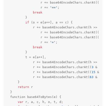
                r += base64EncodeChars.charAt((
3
 &
                r += 
'=='
;

break
        }

if
 (o = e[a++], a == c) {

            r += base64EncodeChars.charAt(h >> 
2
),

                r += base64EncodeChars.charAt((
3
 &
                r += base64EncodeChars.charAt((
15
 
                r += 
'='
;

break
        }

        t = e[a++],

            r += base64EncodeChars.charAt(h >> 
2
),

            r += base64EncodeChars.charAt((
3
 & h) 
            r += base64EncodeChars.charAt((
15
 & o)
            r += base64EncodeChars.charAt(
63
 & t)

    }

return
 r

}

function base64ToBytes(e) {

var
 r, a, c, h, o, t, d;
