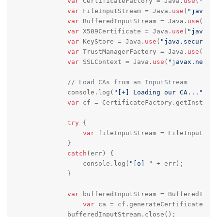
var
 CertificateFactory = Java.
use
(
"jav
var
 FileInputStream = Java.
use
(
"java.i
var
 BufferedInputStream = Java.
use
(
"ja
var
 X509Certificate = Java.
use
(
"java.s
var
 KeyStore = Java.
use
(
"java.security
var
 TrustManagerFactory = Java.
use
(
"ja
var
 SSLContext = Java.
use
(
"javax.net.s
// Load CAs from an InputStream
	    console.log(
"[+] Loading our CA..."
)

var
 cf = CertificateFactory.getInstanc
try
 {

var
 fileInputStream = FileInputStr
	    }

catch
(err) {

	    	console.log(
"[o] "
 + err);

	    }

var
 bufferedInputStream = BufferedInpu
var
 ca = cf.generateCertificate(buf
	    bufferedInputStream.close();
