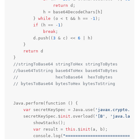
return
 d;

            h = base64DecodeChars[h]

        } 
while
 (o < t && h == -
1
);

if
 (h == -
1
)

break
;

        d.push((
3
 & c) << 
6
 | h)

    }

return
 d

//stringToBase64 stringToHex stringToBytes
//base64ToString base64ToHex base64ToBytes
//               hexToBase64  hexToBytes    
// bytesToBase64 bytesToHex bytesToString
Java.perform(function () {

var
 secretKeySpec = Java.use(
'javax.crypto.spe
    secretKeySpec.$
init
.overload(
'[B'
, 
'java.lang.
        showStacks();

var
 result = 
this
.$
init
(a, b);

        console.log(
"=============================