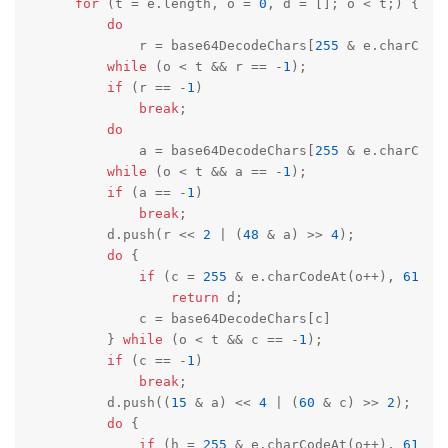
for
 (t = e.length, o = 
0
, d = []; o < t;) {

do
            r = base64DecodeChars[
255
 & e.charCodeA
while
 (o < t && r == -
1
);

if
 (r == -
1
)

break
;

do
            a = base64DecodeChars[
255
 & e.charCodeA
while
 (o < t && a == -
1
);

if
 (a == -
1
)

break
;

        d.push(r << 
2
 | (
48
 & a) >> 
4
);

do
 {

if
 (c = 
255
 & e.charCodeAt(o++), 
61
 == 
return
 d;

            c = base64DecodeChars[c]

        } 
while
 (o < t && c == -
1
);

if
 (c == -
1
)

break
;

        d.push((
15
 & a) << 
4
 | (
60
 & c) >> 
2
);

do
 {

if
 (h = 
255
 & e.charCodeAt(o++), 
61
 == 