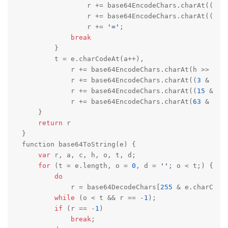
                r += base64EncodeChars.charAt((
3
 &
                r += base64EncodeChars.charAt((
15
 
                r += 
'='
;

break
        }

        t = e.charCodeAt(a++),

            r += base64EncodeChars.charAt(h >> 
2
),

            r += base64EncodeChars.charAt((
3
 & h) 
            r += base64EncodeChars.charAt((
15
 & o)
            r += base64EncodeChars.charAt(
63
 & t)

    }

return
 r

}

function base64ToString(e) {

var
 r, a, c, h, o, t, d;

for
 (t = e.length, o = 
0
, d = 
''
; o < t;) {

do
            r = base64DecodeChars[
255
 & e.charCodeA
while
 (o < t && r == -
1
);

if
 (r == -
1
)

break
;
