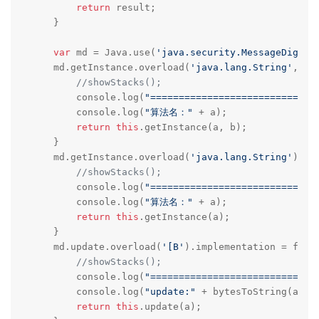
return
 result;

    }

var
 md = Java.use(
'java.security.MessageDigest
    md.getInstance.overload(
'java.lang.String'
, 
'j
//showStacks();
        console.log(
"=============================
        console.log(
"算法名："
 + a);

return
this
.getInstance(a, b);

    }

    md.getInstance.overload(
'java.lang.String'
).im
//showStacks();
        console.log(
"=============================
        console.log(
"算法名："
 + a);

return
this
.getInstance(a);

    }

    md.update.overload(
'[B'
).implementation = funct
//showStacks();
        console.log(
"=============================
        console.log(
"update:"
 + bytesToString(a))

return
this
.update(a);
