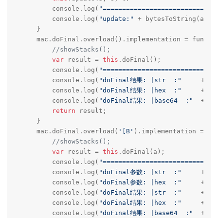
        console.log(
"=============================
        console.log(
"update:"
 + bytesToString(a) +
    }

    mac.doFinal.overload().implementation = functio
//showStacks();
var
 result = 
this
.doFinal();

        console.log(
"=============================
        console.log(
"doFinal结果: |str  :"
     + by
        console.log(
"doFinal结果: |hex  :"
     + by
        console.log(
"doFinal结果: |base64  :"
  + by
return
 result;

    }

    mac.doFinal.overload(
'[B'
).implementation = fun
//showStacks();
var
 result = 
this
.doFinal(a);

        console.log(
"=============================
        console.log(
"doFinal参数: |str  :"
     + by
        console.log(
"doFinal参数: |hex  :"
     + by
        console.log(
"doFinal结果: |str  :"
     + by
        console.log(
"doFinal结果: |hex  :"
     + by
        console.log(
"doFinal结果: |base64  :"
  + by