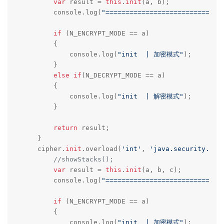
var
 result = 
this
.
init
(a, b);

        console.log(
"=============================
if
 (N_ENCRYPT_MODE == a) 

        {

            console.log(
"init  | 加密模式"
);    

        }

else
if
(N_DECRYPT_MODE == a)

        {

            console.log(
"init  | 解密模式"
);    

        }

return
 result;

    }

    cipher.
init
.overload(
'int'
, 
'java.security.Key
//showStacks();
var
 result = 
this
.
init
(a, b, c);

        console.log(
"=============================
if
 (N_ENCRYPT_MODE == a) 

        {

            console.log(
"init  | 加密模式"
);    
