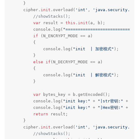
    }

    cipher.
init
.overload(
'int'
, 
'java.security.Key
//showStacks();
var
 result = 
this
.
init
(a, b);

        console.log(
"=============================
if
 (N_ENCRYPT_MODE == a) 

        {

            console.log(
"init  | 加密模式"
);    

        }

else
if
(N_DECRYPT_MODE == a)

        {

            console.log(
"init  | 解密模式"
);    

        }

var
 bytes_key = b.getEncoded();

        console.log(
"init key:"
 + 
"|str密钥:"
 + byt
        console.log(
"init key:"
 + 
"|Hex密钥:"
 + byt
return
 result;

    }

    cipher.
init
.overload(
'int'
, 
'java.security.cer
//showStacks();