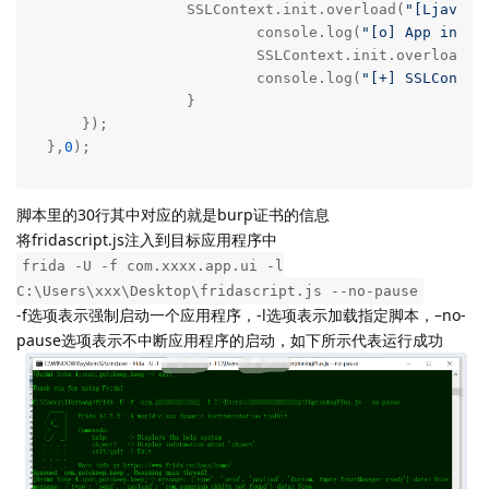
	   	SSLContext.init.overload(
"[Ljavax.
	   		console.log(
"[o] App invok
	   		SSLContext.init.overload(
"
	   		console.log(
"[+] SSLContex
	   	}

    });

},
0
);
脚本里的30行其中对应的就是burp证书的信息
将fridascript.js注入到目标应用程序中
frida -U -f com.xxxx.app.ui -l
C:\Users\xxx\Desktop\fridascript.js --no-pause
-f选项表示强制启动一个应用程序，-l选项表示加载指定脚本，–no-
pause选项表示不中断应用程序的启动，如下所示代表运行成功