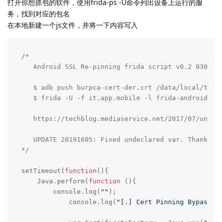
打开你想抓包的软件，使用frida-ps -U命令列出设备上运行的服
务，找到对应的包名
在本地新建一个js文件，并将一下内容写入
/* 

   Android SSL Re-pinning frida script v0.2 030417-
   $ adb push burpca-cert-der.crt /data/local/tmp/c
   $ frida -U -f it.app.mobile -l frida-android-rep
   https://techblog.mediaservice.net/2017/07/univer
   UPDATE 20191605: Fixed undeclared var. Thanks t
*/
setTimeout(
function
(
)
{

    Java.perform(
function
 (
)
{

    	console.log(
""
);

	    console.log(
"[.] Cert Pinning Bypass/R