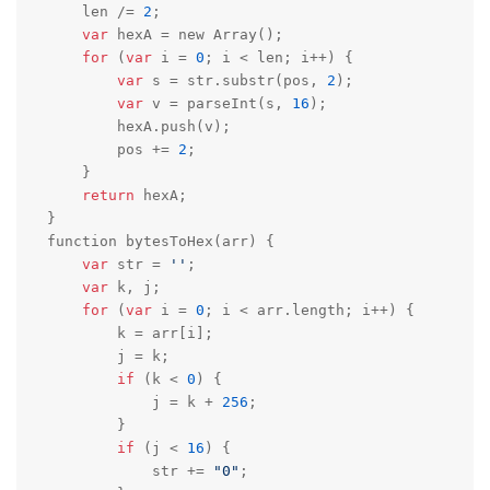
    len /= 
2
;

var
 hexA = new Array();

for
 (
var
 i = 
0
; i < len; i++) {

var
 s = str.substr(pos, 
2
);

var
 v = parseInt(s, 
16
);

        hexA.push(v);

        pos += 
2
;

    }

return
 hexA;

}

function bytesToHex(arr) {

var
 str = 
''
;

var
 k, j;

for
 (
var
 i = 
0
; i < arr.length; i++) {

        k = arr[i];

        j = k;

if
 (k < 
0
) {

            j = k + 
256
;

        }

if
 (j < 
16
) {

            str += 
"0"
;
