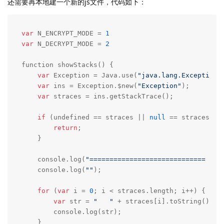
还需要再本地建一个新的js文件，代码如下：
var
 N_ENCRYPT_MODE = 
1
var
 N_DECRYPT_MODE = 
2
function showStacks() {

var
 Exception = Java.use(
"java.lang.Exception"
)
var
 ins = Exception.$new(
"Exception"
);

var
 straces = ins.getStackTrace();

if
 (undefined == straces || 
null
 == straces) {

return
;

    }

    console.log(
"============================= Sta
    console.log(
""
);

for
 (
var
 i = 
0
; i < straces.length; i++) {

var
 str = 
"   "
 + straces[i].toString();

        console.log(str);

    }
