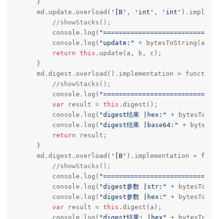
    }

    md.update.overload(
'[B'
, 
'int'
, 
'int'
).impleme
//showStacks();
        console.log(
"=============================
        console.log(
"update:"
 + bytesToString(a) +
return
this
.update(a, b, c);

    }

    md.digest.overload().implementation = function 
//showStacks();
        console.log(
"=============================
var
 result = 
this
.digest();

        console.log(
"digest结果 |hex:"
 + bytesToHex(
        console.log(
"digest结果 |base64:"
 + bytesTo
return
 result;

    }

    md.digest.overload(
'[B'
).implementation = funct
//showStacks();
        console.log(
"=============================
        console.log(
"digest参数 |str:"
 + bytesToStri
        console.log(
"digest参数 |hex:"
 + bytesToHex(
var
 result = 
this
.digest(a);

        console.log(
"digest结果: |hex"
 + bytesToHex(