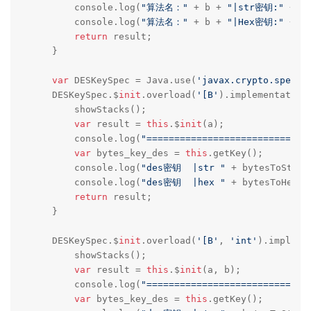
        console.log(
"算法名："
 + b + 
"|str密钥:"
 + by
        console.log(
"算法名："
 + b + 
"|Hex密钥:"
 + by
return
 result;

    }

var
 DESKeySpec = Java.use(
'javax.crypto.spec.D
    DESKeySpec.$
init
.overload(
'[B'
).implementation 
        showStacks();

var
 result = 
this
.$
init
(a);

        console.log(
"=============================
var
 bytes_key_des = 
this
.getKey();

        console.log(
"des密钥  |str "
 + bytesToStrin
        console.log(
"des密钥  |hex "
 + bytesToHex(b
return
 result;

    }

    DESKeySpec.$
init
.overload(
'[B'
, 
'int'
).impleme
        showStacks();

var
 result = 
this
.$
init
(a, b);

        console.log(
"=============================
var
 bytes_key_des = 
this
.getKey();
