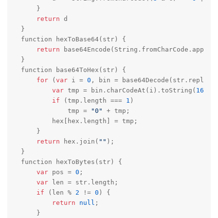
    }

return
 d

}

function hexToBase64(str) {

return
 base64Encode(String.fromCharCode.apply(
}

function base64ToHex(str) {

for
 (
var
 i = 
0
, bin = base64Decode(str.replace
var
 tmp = bin.charCodeAt(i).toString(
16
);

if
 (tmp.length === 
1
)

            tmp = 
"0"
 + tmp;

        hex[hex.length] = tmp;

    }

return
 hex.join(
""
);

}

function hexToBytes(str) {

var
 pos = 
0
;

var
 len = str.length;

if
 (len % 
2
 != 
0
) {

return
null
;

    }
