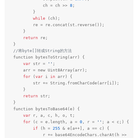
            ch = ch >> 
8
;

        }

while
 (ch);

        re = re.concat(st.reverse());

    }

return
 re;

//将byte[]转成String的方法
function bytesToString(arr) {

var
 str = 
''
;

    arr = new Uint8Array(arr);

for
 (
var
 i 
in
 arr) {

        str += String.fromCharCode(arr[i]);

    }

return
 str;

}

function bytesToBase64(e) {

var
 r, a, c, h, o, t;

for
 (c = e.length, a = 
0
, r = 
''
; a < c;) {

if
 (h = 
255
 & e[a++], a == c) {

            r += base64EncodeChars.charAt(h >> 
2
),
