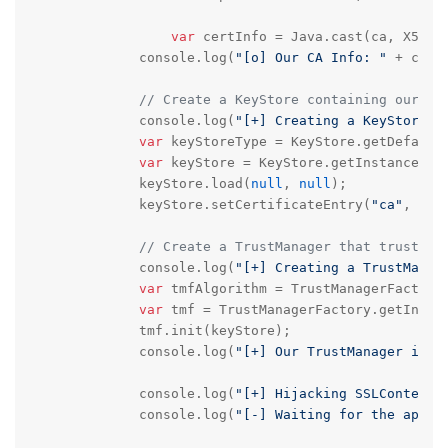
var
 certInfo = Java.cast(ca, X509Ce
	    console.log(
"[o] Our CA Info: "
 + cert
// Create a KeyStore containing our tr
	    console.log(
"[+] Creating a KeyStore f
var
 keyStoreType = KeyStore.getDefaultT
var
 keyStore = KeyStore.getInstance(key
	    keyStore.load(
null
, 
null
);

	    keyStore.setCertificateEntry(
"ca"
, ca);
// Create a TrustManager that trusts t
	    console.log(
"[+] Creating a TrustManag
var
 tmfAlgorithm = TrustManagerFactory.
var
 tmf = TrustManagerFactory.getInstan
	    tmf.init(keyStore);

	    console.log(
"[+] Our TrustManager is r
	    console.log(
"[+] Hijacking SSLContext 
	    console.log(
"[-] Waiting for the app t