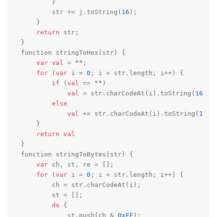
        }

        str += j.toString(
16
);

    }

return
 str;

}

function stringToHex(str) {

var
val
 = 
""
;

for
 (
var
 i = 
0
; i < str.length; i++) {

if
 (
val
 == 
""
)

val
 = str.charCodeAt(i).toString(
16
);

else
val
 += str.charCodeAt(i).toString(
16
);

    }

return
val
}

function stringToBytes(str) {

var
 ch, st, re = [];

for
 (
var
 i = 
0
; i < str.length; i++) {

        ch = str.charCodeAt(i);

        st = [];

do
 {

            st.push(ch & 
0xFF
);
