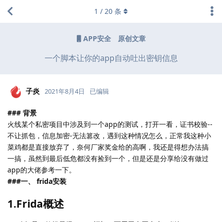
1
/
20
条
APP安全
原创文章
一个脚本让你的app自动吐出密钥信息
子炎
2021年8月4日
已编辑
### 背景
火线某个私密项目中涉及到一个app的测试，打开一看，证书校验--
不让抓包，信息加密-无法篡改，遇到这种情况怎么，正常我这种小
菜鸡都是直接放弃了，奈何厂家奖金给的高啊，我还是得想办法搞
一搞，虽然到最后低危都没有捡到一个，但是还是分享给没有做过
app的大佬参考一下。
###一、 frida安装
1.Frida概述