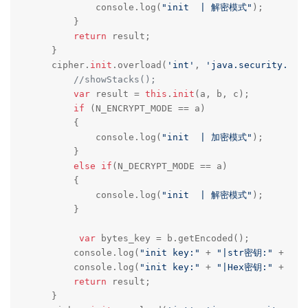
            console.log(
"init  | 解密模式"
);    

        }

return
 result;

    }

    cipher.
init
.overload(
'int'
, 
'java.security.Key
//showStacks();
var
 result = 
this
.
init
(a, b, c);

if
 (N_ENCRYPT_MODE == a) 

        {

            console.log(
"init  | 加密模式"
);    

        }

else
if
(N_DECRYPT_MODE == a)

        {

            console.log(
"init  | 解密模式"
);    

        }

var
 bytes_key = b.getEncoded();

        console.log(
"init key:"
 + 
"|str密钥:"
 + byt
        console.log(
"init key:"
 + 
"|Hex密钥:"
 + byt
return
 result;

    }
