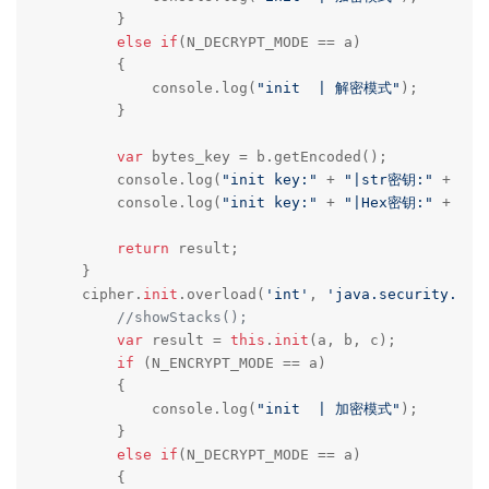
        }

else
if
(N_DECRYPT_MODE == a)

        {

            console.log(
"init  | 解密模式"
);    

        }

var
 bytes_key = b.getEncoded();

        console.log(
"init key:"
 + 
"|str密钥:"
 + byt
        console.log(
"init key:"
 + 
"|Hex密钥:"
 + byt
return
 result;

    }

    cipher.
init
.overload(
'int'
, 
'java.security.cer
//showStacks();
var
 result = 
this
.
init
(a, b, c);

if
 (N_ENCRYPT_MODE == a) 

        {

            console.log(
"init  | 加密模式"
);    

        }

else
if
(N_DECRYPT_MODE == a)

        {
