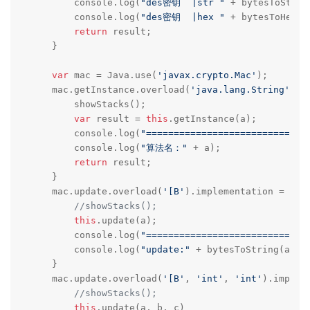
        console.log(
"des密钥  |str "
 + bytesToStrin
        console.log(
"des密钥  |hex "
 + bytesToHex(b
return
 result;

    }

var
 mac = Java.use(
'javax.crypto.Mac'
);

    mac.getInstance.overload(
'java.lang.String'
).i
        showStacks();

var
 result = 
this
.getInstance(a);

        console.log(
"=============================
        console.log(
"算法名："
 + a);

return
 result;

    }

    mac.update.overload(
'[B'
).implementation = func
//showStacks();
this
.update(a);

        console.log(
"=============================
        console.log(
"update:"
 + bytesToString(a))

    }

    mac.update.overload(
'[B'
, 
'int'
, 
'int'
).implem
//showStacks();
this
.update(a, b, c)
