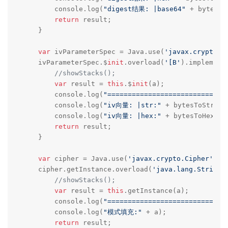
        console.log(
"digest结果: |base64"
 + bytesTo
return
 result;

    }

var
 ivParameterSpec = Java.use(
'javax.crypto.s
    ivParameterSpec.$
init
.overload(
'[B'
).implementa
//showStacks();
var
 result = 
this
.$
init
(a);

        console.log(
"=============================
        console.log(
"iv向量: |str:"
 + bytesToString(
        console.log(
"iv向量: |hex:"
 + bytesToHex(a))
return
 result;

    }

var
 cipher = Java.use(
'javax.crypto.Cipher'
);

    cipher.getInstance.overload(
'java.lang.String'
//showStacks();
var
 result = 
this
.getInstance(a);

        console.log(
"=============================
        console.log(
"模式填充:"
 + a);

return
 result;
