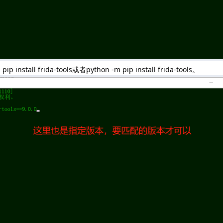
stall frida-tools或者python -m pip install frida-tools。