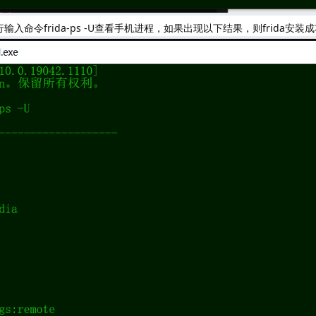
命令frida-ps -U查看手机进程，如果出现以下结果，则frida安装