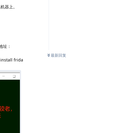
统机器上。
载地址：
0
条未读
最新回复
all frida