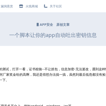
漏洞悬赏
火线商城
关于社区
APP安全
原创文章
一个脚本让你的app自动吐出密钥信息
的测试，打开一看，证书校验--不让抓包，信息加密-无法篡改，遇到这
何厂家奖金给的高啊，我还是得想办法搞一搞，虽然到最后低危都没有捡
一下。
于多平台上，例如android、windows、ios等。