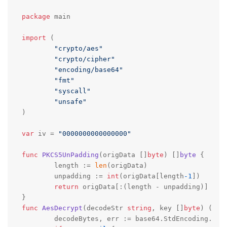
package
 main

import
 (

"crypto/aes"
"crypto/cipher"
"encoding/base64"
"fmt"
"syscall"
"unsafe"
)

var
 iv = 
"0000000000000000"
func
PKCS5UnPadding
(origData []
byte
)
 []
byte
 {

	length := 
len
(origData)

	unpadding := 
int
(origData[length
-1
])

return
 origData[:(length - unpadding)]

func
AesDecrypt
(decodeStr 
string
, key []
byte
)
([]
b
	decodeBytes, err := base64.StdEncoding.DecodeString(decodeStr)
