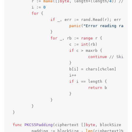
	r := 
make
([]
byte
, length+(length/
4
)) 
// st
	i := 
0
for
 {

if
 _, err := rand.Read(r); err != 
panic
(
"Error reading rando
		}

for
 _, rb := 
range
 r {

			c := 
int
(rb)

if
 c > maxrb {

continue
// Skip t
			}

			b[i] = chars[c%clen]

			i++

if
 i == length {

return
 b

			}

		}

	}

}

func
PKCS5Padding
(ciphertext []
byte
, blockSize 
int
	padding := blockSize - 
len
(ciphertext)%bloc