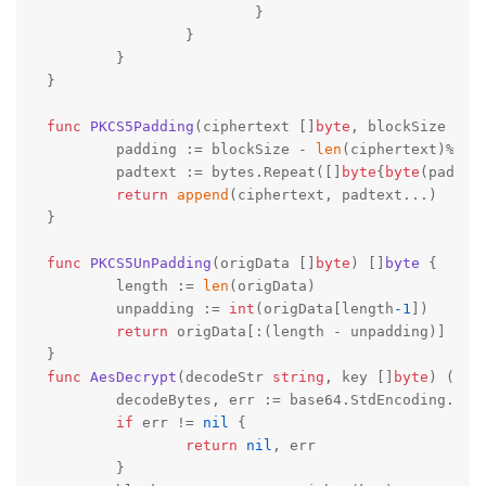
			}

		}

	}

}

func
PKCS5Padding
(ciphertext []
byte
, blockSize 
int
	padding := blockSize - 
len
(ciphertext)%bloc
	padtext := bytes.Repeat([]
byte
{
byte
(padding
return
append
(ciphertext, padtext...)

}

func
PKCS5UnPadding
(origData []
byte
)
 []
byte
 {

	length := 
len
(origData)

	unpadding := 
int
(origData[length
-1
])

return
 origData[:(length - unpadding)]

func
AesDecrypt
(decodeStr 
string
, key []
byte
)
([]
b
	decodeBytes, err := base64.StdEncoding.DecodeString(decodeStr)

if
 err != 
nil
 {

return
nil
, err

	}
