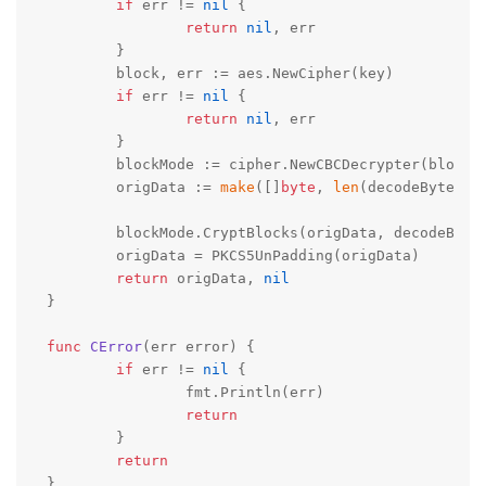
if
 err != 
nil
 {

return
nil
, err

	}

	block, err := aes.NewCipher(key)

if
 err != 
nil
 {

return
nil
, err

	}

	blockMode := cipher.NewCBCDecrypter(block,
	origData := 
make
([]
byte
, 
len
(decodeBytes))

	blockMode.CryptBlocks(origData, decodeBytes)

	origData = PKCS5UnPadding(origData)

return
 origData, 
nil
}

func
CError
(err error)
 {

if
 err != 
nil
 {

		fmt.Println(err)

return
	}

return
}
