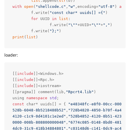
3. Golang代码混淆
看过很多golang免杀的文章，但是很多人都没提到一点，Golang的
代码混淆；由于 Golang 的反射等机制，需要将文件路径、函数名
等大量信息打包进二进制文件，这部分信息无法被 strip，所以考虑
通过混淆代码的方式提高逆向难度，增加免杀的概率。
Github有一个开源的Golang代码混淆项目：
https://github.com/burrowers/garble
安装：
go install mvdan.cc/garble@latest