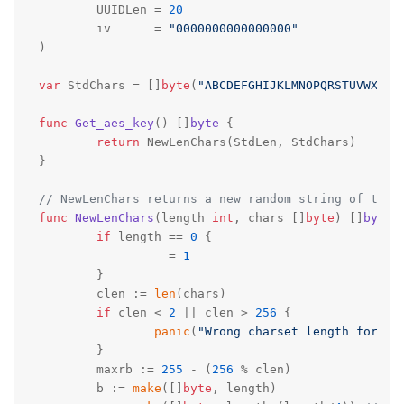
	UUIDLen = 
20
	iv      = 
"0000000000000000"
)

var
 StdChars = []
byte
(
"ABCDEFGHIJKLMNOPQRSTUVWXYZa
func
Get_aes_key
()
 []
byte
 {

return
 NewLenChars(StdLen, StdChars)

}

// NewLenChars returns a new random string of the 
func
NewLenChars
(length 
int
, chars []
byte
)
 []
byte
 {
if
 length == 
0
 {

		_ = 
1
	}

	clen := 
len
(chars)

if
 clen < 
2
 || clen > 
256
 {

panic
(
"Wrong charset length for Ne
	}

	maxrb := 
255
 - (
256
 % clen)

	b := 
make
([]
byte
, length)
