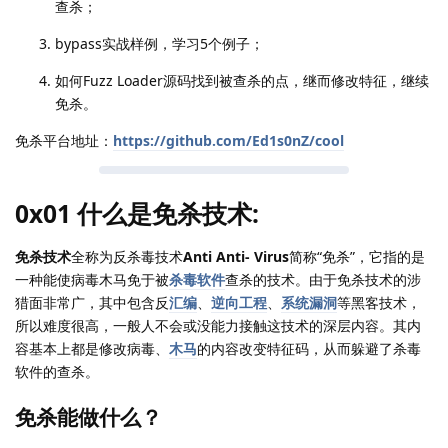
查杀；
bypass实战样例，学习5个例子；
如何Fuzz Loader源码找到被查杀的点，继而修改特征，继续
免杀。
免杀平台地址：
https://github.com/Ed1s0nZ/cool
0x01 什么是免杀技术:
免杀技术
全称为反杀毒技术
Anti Anti- Virus
简称“免杀”，它指的是
一种能使病毒木马免于被
杀毒软件
查杀的技术。由于免杀技术的涉
猎面非常广，其中包含反
汇编
、
逆向工程
、
系统漏洞
等黑客技术，
所以难度很高，一般人不会或没能力接触这技术的深层内容。其内
容基本上都是修改病毒、
木马
的内容改变特征码，从而躲避了杀毒
软件的查杀。
免杀能做什么？