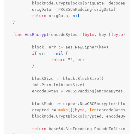
	blockMode.CryptBlocks(origData, decodeBytes)

	origData = PKCS5UnPadding(origData)

return
 origData, 
nil
}

func
AesEncrypt
(encodeBytes []
byte
, key []
byte
)
(
s
	block, err := aes.NewCipher(key)

if
 err != 
nil
 {

return
""
, err

	}

	blockSize := block.BlockSize()

	fmt.Println(blockSize)

	encodeBytes = PKCS5Padding(encodeBytes, blockSize)

	blockMode := cipher.NewCBCEncrypter(block,
	crypted := 
make
([]
byte
, 
len
(encodeBytes))

	blockMode.CryptBlocks(crypted, encodeBytes)

return
 base64.StdEncoding.EncodeToString(c