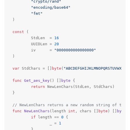
"crypto/rand"
"encoding/base64"
"fmt"
)

const
 (

	StdLen  = 
16
	UUIDLen = 
20
	iv      = 
"0000000000000000"
)

var
 StdChars = []
byte
(
"ABCDEFGHIJKLMNOPQRSTUVWXYZa
func
Get_aes_key
()
 []
byte
 {

return
 NewLenChars(StdLen, StdChars)

}

// NewLenChars returns a new random string of the 
func
NewLenChars
(length 
int
, chars []
byte
)
 []
byte
 {
if
 length == 
0
 {

		_ = 
1
	}
