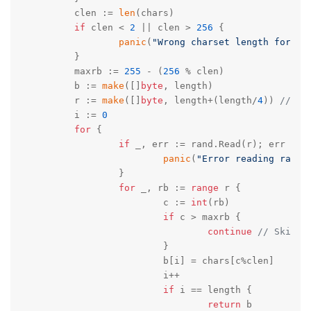
	clen := 
len
(chars)

if
 clen < 
2
 || clen > 
256
 {

panic
(
"Wrong charset length for Ne
	}

	maxrb := 
255
 - (
256
 % clen)

	b := 
make
([]
byte
, length)

	r := 
make
([]
byte
, length+(length/
4
)) 
// st
	i := 
0
for
 {

if
 _, err := rand.Read(r); err != 
panic
(
"Error reading rando
		}

for
 _, rb := 
range
 r {

			c := 
int
(rb)

if
 c > maxrb {

continue
// Skip t
			}

			b[i] = chars[c%clen]

			i++

if
 i == length {

return
 b
