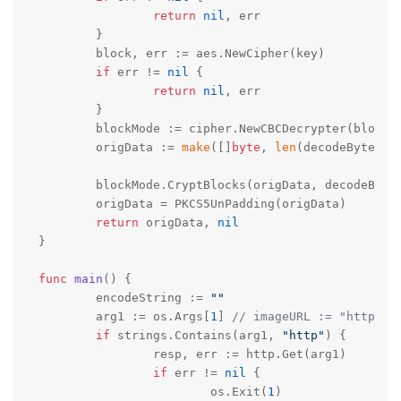
return
nil
, err

	}

	block, err := aes.NewCipher(key)

if
 err != 
nil
 {

return
nil
, err

	}

	blockMode := cipher.NewCBCDecrypter(block,
	origData := 
make
([]
byte
, 
len
(decodeBytes))

	blockMode.CryptBlocks(origData, decodeBytes)

	origData = PKCS5UnPadding(origData)

return
 origData, 
nil
}

func
main
()
 {

	encodeString := 
""
	arg1 := os.Args[
1
] 
// imageURL := "http://
if
 strings.Contains(arg1, 
"http"
) {

		resp, err := http.Get(arg1)

if
 err != 
nil
 {

			os.Exit(
1
)
