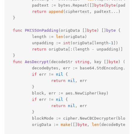
	padtext := bytes.Repeat([]
byte
{
byte
(padding
return
append
(ciphertext, padtext...)

}

func
PKCS5UnPadding
(origData []
byte
)
 []
byte
 {

	length := 
len
(origData)

	unpadding := 
int
(origData[length
-1
])

return
 origData[:(length - unpadding)]

func
AesDecrypt
(decodeStr 
string
, key []
byte
)
([]
b
	decodeBytes, err := base64.StdEncoding.DecodeString(decodeStr)

if
 err != 
nil
 {

return
nil
, err

	}

	block, err := aes.NewCipher(key)

if
 err != 
nil
 {

return
nil
, err

	}

	blockMode := cipher.NewCBCDecrypter(block,
	origData := 
make
([]
byte
, 
len
(decodeBytes))
