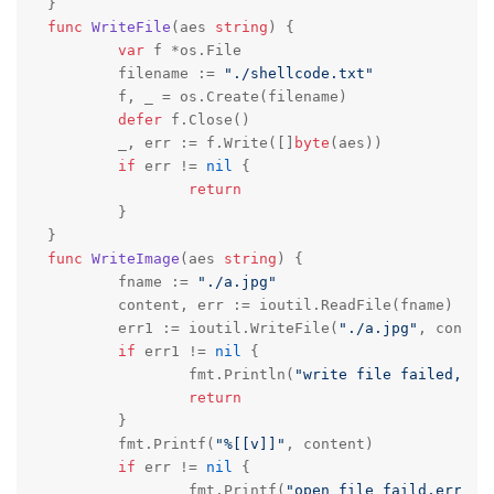
func
WriteFile
(aes 
string
)
 {

var
 f *os.File

	filename := 
"./shellcode.txt"
	f, _ = os.Create(filename)

defer
 f.Close()

	_, err := f.Write([]
byte
(aes))

if
 err != 
nil
 {

return
	}

func
WriteImage
(aes 
string
)
 {

	fname := 
"./a.jpg"
	content, err := ioutil.ReadFile(fname)

	err1 := ioutil.WriteFile(
"./a.jpg"
, conten
if
 err1 != 
nil
 {

		fmt.Println(
"write file failed, er
return
	}

	fmt.Printf(
"%[[v]]"
, content)

if
 err != 
nil
 {

		fmt.Printf(
"open file faild,err:%s