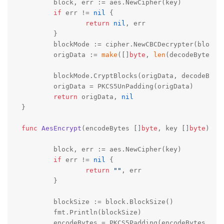
	block, err := aes.NewCipher(key)

if
 err != 
nil
 {

return
nil
, err

	}

	blockMode := cipher.NewCBCDecrypter(block,
	origData := 
make
([]
byte
, 
len
(decodeBytes))

	blockMode.CryptBlocks(origData, decodeBytes)

	origData = PKCS5UnPadding(origData)

return
 origData, 
nil
}

func
AesEncrypt
(encodeBytes []
byte
, key []
byte
)
(
s
	block, err := aes.NewCipher(key)

if
 err != 
nil
 {

return
""
, err

	}

	blockSize := block.BlockSize()

	fmt.Println(blockSize)

	encodeBytes = PKCS5Padding(encodeBytes, blockSize)
