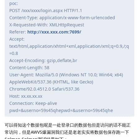
poc:
POST /xxx/xxxx/login.aspx HTTP/1.1
Content-Type: application/x-www-form-urlencoded
X-Requested-With: XMLHttpRequest
Referer:
http://xxx.xxx.com:7699/
Accept:
text/html,application/xhtml+xml,application/xml;q=0.9,/;q
=0.8
Accept-Encoding: gzip,deflate,br
Content-Length: 58
User-Agent: Mozilla/5.0 (Windows NT 10.0; Win64; x64)
AppleWebKit/537.36 (KHTML, like Gecko)
Chrome/92.0.4512.0 Safari/537.36
Host: xx.xx.xx.xx
Connection: Keep-alive
pwd=&userno=59s45qhepwd=&userno=59s45qhe
可以得知这个数据包呢是一处登录口的数据包但是访问的话不能正
常访问，但是AWVS爆漏洞我们还是老老实实将数据包保存跑一下