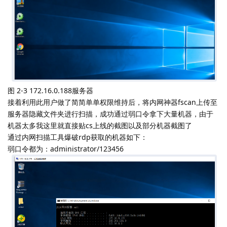
图 2-3 172.16.0.188服务器
接着利用此用户做了简简单单权限维持后，将内网神器fscan上传至
服务器隐藏文件夹进行扫描，成功通过弱口令拿下大量机器，由于
机器太多我这里就直接贴cs上线的截图以及部分机器截图了
通过内网扫描工具爆破rdp获取的机器如下：
弱口令都为：administrator/123456