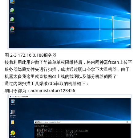
图 2-3 172.16.0.188服务器
接着利用此用户做了简简单单权限维持后，将内网神器fscan上传至
服务器隐藏文件夹进行扫描，成功通过弱口令拿下大量机器，由于
机器太多我这里就直接贴cs上线的截图以及部分机器截图了
通过内网扫描工具爆破rdp获取的机器如下：
弱口令都为：administrator/123456