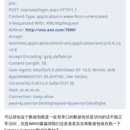
poc:
POST /xxx/xxxx/login.aspx HTTP/1.1
Content-Type: application/x-www-form-urlencoded
X-Requested-With: XMLHttpRequest
Referer:
http://xxx.xxx.com:7699/
Accept:
text/html,application/xhtml+xml,application/xml;q=0.9,/;q
=0.8
Accept-Encoding: gzip,deflate,br
Content-Length: 58
User-Agent: Mozilla/5.0 (Windows NT 10.0; Win64; x64)
AppleWebKit/537.36 (KHTML, like Gecko)
Chrome/92.0.4512.0 Safari/537.36
Host: xx.xx.xx.xx
Connection: Keep-alive
pwd=&userno=59s45qhepwd=&userno=59s45qhe
可以得知这个数据包呢是一处登录口的数据包但是访问的话不能正
常访问，但是AWVS爆漏洞我们还是老老实实将数据包保存跑一下