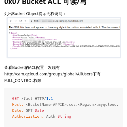
0x07 Bucket ACL 可读/写
列出Bucket Object提示无权访问：
查看Bucket的ACL配置，发现有
http://cam.qcloud.com/groups/global/AllUsers下有
FULL_CONTROL权限
GET
 /?acl HTTP/
1.1
Host:
Date:
 GMT 
Date
Authorization:
 Auth 
String