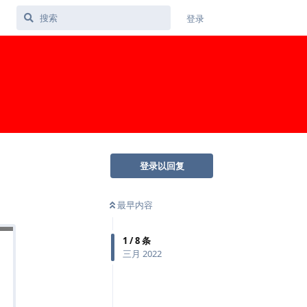
登录
登录以回复
最早内容
1
/
8
条
三月 2022