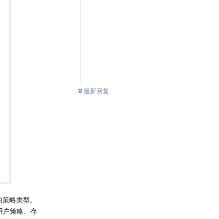
0
条未读
最新回复
的策略类型。
用户策略、存