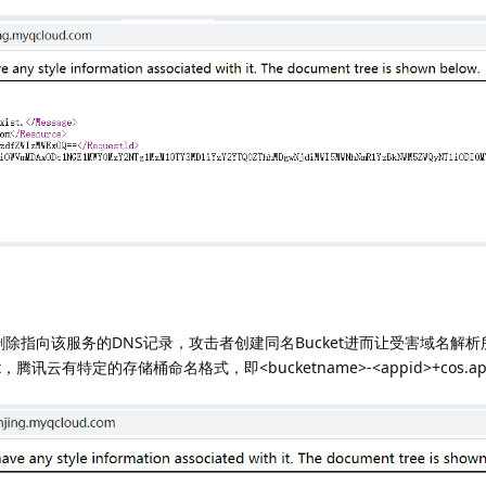
未删除指向该服务的DNS记录，攻击者创建同名Bucket进而让受害域名解
讯云有特定的存储桶命名格式，即<bucketname>-<appid>+cos.ap