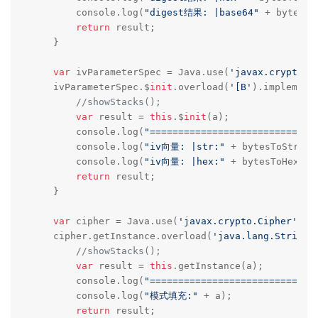
        console.log(
"digest结果: |base64"
 + bytesTo
return
 result;

    }

var
 ivParameterSpec = Java.use(
'javax.crypto.s
    ivParameterSpec.$
init
.overload(
'[B'
).implementa
//showStacks();
var
 result = 
this
.$
init
(a);

        console.log(
"=============================
        console.log(
"iv向量: |str:"
 + bytesToString(
        console.log(
"iv向量: |hex:"
 + bytesToHex(a))
return
 result;

    }

var
 cipher = Java.use(
'javax.crypto.Cipher'
);

    cipher.getInstance.overload(
'java.lang.String'
//showStacks();
var
 result = 
this
.getInstance(a);

        console.log(
"=============================
        console.log(
"模式填充:"
 + a);

return
 result;
