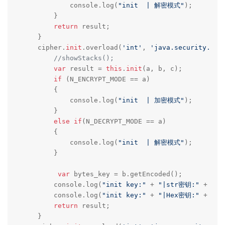
            console.log(
"init  | 解密模式"
);    

        }

return
 result;

    }

    cipher.
init
.overload(
'int'
, 
'java.security.Key
//showStacks();
var
 result = 
this
.
init
(a, b, c);

if
 (N_ENCRYPT_MODE == a) 

        {

            console.log(
"init  | 加密模式"
);    

        }

else
if
(N_DECRYPT_MODE == a)

        {

            console.log(
"init  | 解密模式"
);    

        }

var
 bytes_key = b.getEncoded();

        console.log(
"init key:"
 + 
"|str密钥:"
 + byt
        console.log(
"init key:"
 + 
"|Hex密钥:"
 + byt
return
 result;

    }
