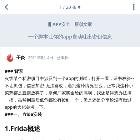
1
/
20
条
APP安全
原创文章
一个脚本让你的app自动吐出密钥信息
子炎
2021年8月4日
已编辑
### 背景
火线某个私密项目中涉及到一个app的测试，打开一看，证书校验--
不让抓包，信息加密-无法篡改，遇到这种情况怎么，正常我这种小
菜鸡都是直接放弃了，奈何厂家奖金给的高啊，我还是得想办法搞
一搞，虽然到最后低危都没有捡到一个，但是还是分享给没有做过
app的大佬参考一下。
###一、 frida安装
1.Frida概述