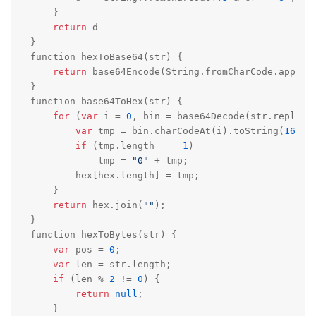
    }

return
 d

}

function hexToBase64(str) {

return
 base64Encode(String.fromCharCode.apply(
}

function base64ToHex(str) {

for
 (
var
 i = 
0
, bin = base64Decode(str.replace
var
 tmp = bin.charCodeAt(i).toString(
16
);

if
 (tmp.length === 
1
)

            tmp = 
"0"
 + tmp;

        hex[hex.length] = tmp;

    }

return
 hex.join(
""
);

}

function hexToBytes(str) {

var
 pos = 
0
;

var
 len = str.length;

if
 (len % 
2
 != 
0
) {

return
null
;

    }
