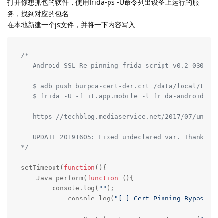
打开你想抓包的软件，使用frida-ps -U命令列出设备上运行的服
务，找到对应的包名
在本地新建一个js文件，并将一下内容写入
/* 

   Android SSL Re-pinning frida script v0.2 030417-
   $ adb push burpca-cert-der.crt /data/local/tmp/c
   $ frida -U -f it.app.mobile -l frida-android-rep
   https://techblog.mediaservice.net/2017/07/univer
   UPDATE 20191605: Fixed undeclared var. Thanks t
*/
setTimeout(
function
(
)
{

    Java.perform(
function
 (
)
{

    	console.log(
""
);

	    console.log(
"[.] Cert Pinning Bypass/R