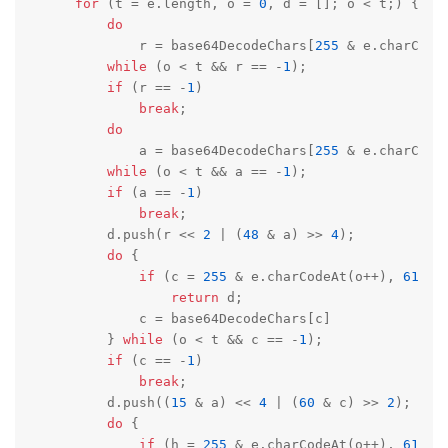
for
 (t = e.length, o = 
0
, d = []; o < t;) {

do
            r = base64DecodeChars[
255
 & e.charCodeA
while
 (o < t && r == -
1
);

if
 (r == -
1
)

break
;

do
            a = base64DecodeChars[
255
 & e.charCodeA
while
 (o < t && a == -
1
);

if
 (a == -
1
)

break
;

        d.push(r << 
2
 | (
48
 & a) >> 
4
);

do
 {

if
 (c = 
255
 & e.charCodeAt(o++), 
61
 == 
return
 d;

            c = base64DecodeChars[c]

        } 
while
 (o < t && c == -
1
);

if
 (c == -
1
)

break
;

        d.push((
15
 & a) << 
4
 | (
60
 & c) >> 
2
);

do
 {

if
 (h = 
255
 & e.charCodeAt(o++), 
61
 == 