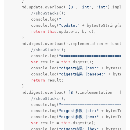
    }

    md.update.overload(
'[B'
, 
'int'
, 
'int'
).impleme
//showStacks();
        console.log(
"=============================
        console.log(
"update:"
 + bytesToString(a) +
return
this
.update(a, b, c);

    }

    md.digest.overload().implementation = function 
//showStacks();
        console.log(
"=============================
var
 result = 
this
.digest();

        console.log(
"digest结果 |hex:"
 + bytesToHex(
        console.log(
"digest结果 |base64:"
 + bytesTo
return
 result;

    }

    md.digest.overload(
'[B'
).implementation = funct
//showStacks();
        console.log(
"=============================
        console.log(
"digest参数 |str:"
 + bytesToStri
        console.log(
"digest参数 |hex:"
 + bytesToHex(
var
 result = 
this
.digest(a);

        console.log(
"digest结果: |hex"
 + bytesToHex(