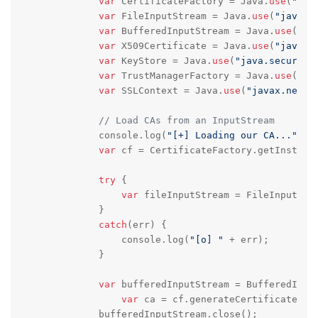
var
 CertificateFactory = Java.
use
(
"jav
var
 FileInputStream = Java.
use
(
"java.i
var
 BufferedInputStream = Java.
use
(
"ja
var
 X509Certificate = Java.
use
(
"java.s
var
 KeyStore = Java.
use
(
"java.security
var
 TrustManagerFactory = Java.
use
(
"ja
var
 SSLContext = Java.
use
(
"javax.net.s
// Load CAs from an InputStream
	    console.log(
"[+] Loading our CA..."
)

var
 cf = CertificateFactory.getInstanc
try
 {

var
 fileInputStream = FileInputStr
	    }

catch
(err) {

	    	console.log(
"[o] "
 + err);

	    }

var
 bufferedInputStream = BufferedInpu
var
 ca = cf.generateCertificate(buf
	    bufferedInputStream.close();
