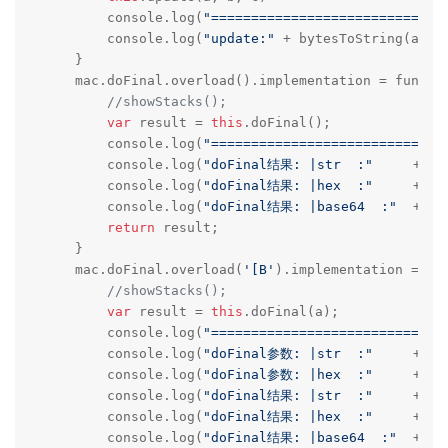
        console.log(
"=============================
        console.log(
"update:"
 + bytesToString(a) +
    }

    mac.doFinal.overload().implementation = functio
//showStacks();
var
 result = 
this
.doFinal();

        console.log(
"=============================
        console.log(
"doFinal结果: |str  :"
     + by
        console.log(
"doFinal结果: |hex  :"
     + by
        console.log(
"doFinal结果: |base64  :"
  + by
return
 result;

    }

    mac.doFinal.overload(
'[B'
).implementation = fun
//showStacks();
var
 result = 
this
.doFinal(a);

        console.log(
"=============================
        console.log(
"doFinal参数: |str  :"
     + by
        console.log(
"doFinal参数: |hex  :"
     + by
        console.log(
"doFinal结果: |str  :"
     + by
        console.log(
"doFinal结果: |hex  :"
     + by
        console.log(
"doFinal结果: |base64  :"
  + by