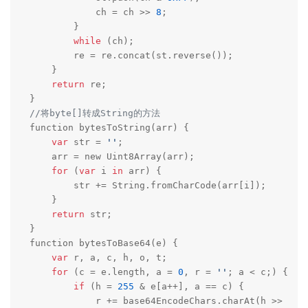
            ch = ch >> 
8
;

        }

while
 (ch);

        re = re.concat(st.reverse());

    }

return
 re;

//将byte[]转成String的方法
function bytesToString(arr) {

var
 str = 
''
;

    arr = new Uint8Array(arr);

for
 (
var
 i 
in
 arr) {

        str += String.fromCharCode(arr[i]);

    }

return
 str;

}

function bytesToBase64(e) {

var
 r, a, c, h, o, t;

for
 (c = e.length, a = 
0
, r = 
''
; a < c;) {

if
 (h = 
255
 & e[a++], a == c) {

            r += base64EncodeChars.charAt(h >> 
2
),
