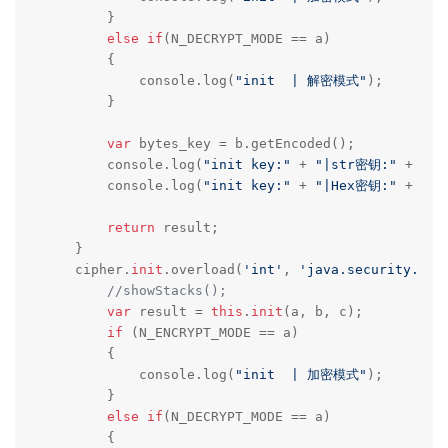
        }

else
if
(N_DECRYPT_MODE == a)

        {

            console.log(
"init  | 解密模式"
);    

        }

var
 bytes_key = b.getEncoded();

        console.log(
"init key:"
 + 
"|str密钥:"
 + byt
        console.log(
"init key:"
 + 
"|Hex密钥:"
 + byt
return
 result;

    }

    cipher.
init
.overload(
'int'
, 
'java.security.cer
//showStacks();
var
 result = 
this
.
init
(a, b, c);

if
 (N_ENCRYPT_MODE == a) 

        {

            console.log(
"init  | 加密模式"
);    

        }

else
if
(N_DECRYPT_MODE == a)

        {
