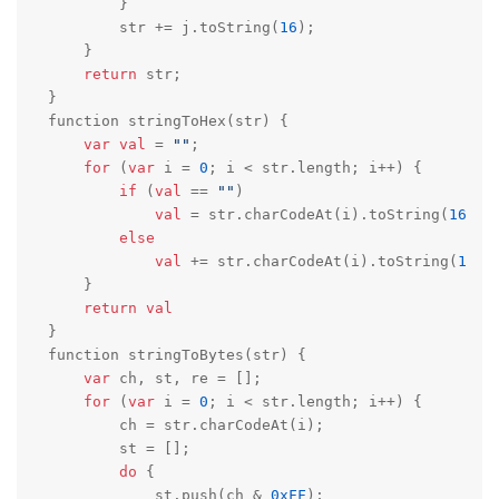
        }

        str += j.toString(
16
);

    }

return
 str;

}

function stringToHex(str) {

var
val
 = 
""
;

for
 (
var
 i = 
0
; i < str.length; i++) {

if
 (
val
 == 
""
)

val
 = str.charCodeAt(i).toString(
16
);

else
val
 += str.charCodeAt(i).toString(
16
);

    }

return
val
}

function stringToBytes(str) {

var
 ch, st, re = [];

for
 (
var
 i = 
0
; i < str.length; i++) {

        ch = str.charCodeAt(i);

        st = [];

do
 {

            st.push(ch & 
0xFF
);
