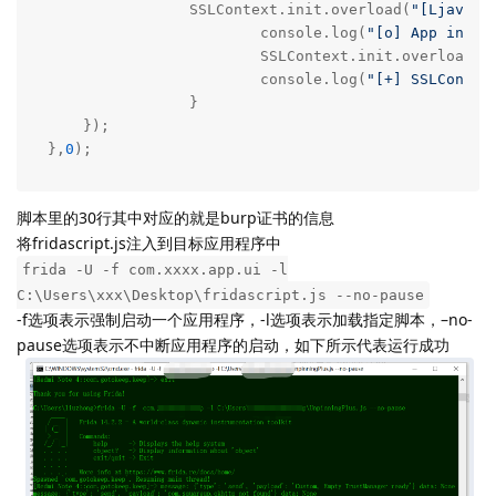
	   	SSLContext.init.overload(
"[Ljavax.
	   		console.log(
"[o] App invok
	   		SSLContext.init.overload(
"
	   		console.log(
"[+] SSLContex
	   	}

    });

},
0
);
脚本里的30行其中对应的就是burp证书的信息
将fridascript.js注入到目标应用程序中
frida -U -f com.xxxx.app.ui -l
C:\Users\xxx\Desktop\fridascript.js --no-pause
-f选项表示强制启动一个应用程序，-l选项表示加载指定脚本，–no-
pause选项表示不中断应用程序的启动，如下所示代表运行成功