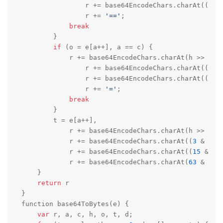
                r += base64EncodeChars.charAt((
3
 &
                r += 
'=='
;

break
        }

if
 (o = e[a++], a == c) {

            r += base64EncodeChars.charAt(h >> 
2
),

                r += base64EncodeChars.charAt((
3
 &
                r += base64EncodeChars.charAt((
15
 
                r += 
'='
;

break
        }

        t = e[a++],

            r += base64EncodeChars.charAt(h >> 
2
),

            r += base64EncodeChars.charAt((
3
 & h) 
            r += base64EncodeChars.charAt((
15
 & o)
            r += base64EncodeChars.charAt(
63
 & t)

    }

return
 r

}

function base64ToBytes(e) {

var
 r, a, c, h, o, t, d;
