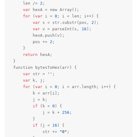
    len /= 
2
;

var
 hexA = new Array();

for
 (
var
 i = 
0
; i < len; i++) {

var
 s = str.substr(pos, 
2
);

var
 v = parseInt(s, 
16
);

        hexA.push(v);

        pos += 
2
;

    }

return
 hexA;

}

function bytesToHex(arr) {

var
 str = 
''
;

var
 k, j;

for
 (
var
 i = 
0
; i < arr.length; i++) {

        k = arr[i];

        j = k;

if
 (k < 
0
) {

            j = k + 
256
;

        }

if
 (j < 
16
) {

            str += 
"0"
;
