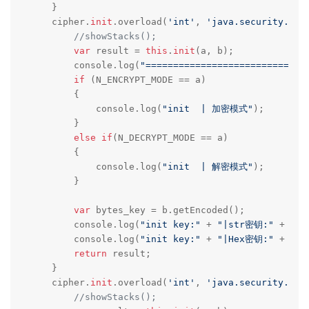
    }

    cipher.
init
.overload(
'int'
, 
'java.security.Key
//showStacks();
var
 result = 
this
.
init
(a, b);

        console.log(
"=============================
if
 (N_ENCRYPT_MODE == a) 

        {

            console.log(
"init  | 加密模式"
);    

        }

else
if
(N_DECRYPT_MODE == a)

        {

            console.log(
"init  | 解密模式"
);    

        }

var
 bytes_key = b.getEncoded();

        console.log(
"init key:"
 + 
"|str密钥:"
 + byt
        console.log(
"init key:"
 + 
"|Hex密钥:"
 + byt
return
 result;

    }

    cipher.
init
.overload(
'int'
, 
'java.security.cer
//showStacks();