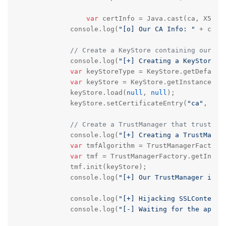
var
 certInfo = Java.cast(ca, X509Ce
	    console.log(
"[o] Our CA Info: "
 + cert
// Create a KeyStore containing our tr
	    console.log(
"[+] Creating a KeyStore f
var
 keyStoreType = KeyStore.getDefaultT
var
 keyStore = KeyStore.getInstance(key
	    keyStore.load(
null
, 
null
);

	    keyStore.setCertificateEntry(
"ca"
, ca);
// Create a TrustManager that trusts t
	    console.log(
"[+] Creating a TrustManag
var
 tmfAlgorithm = TrustManagerFactory.
var
 tmf = TrustManagerFactory.getInstan
	    tmf.init(keyStore);

	    console.log(
"[+] Our TrustManager is r
	    console.log(
"[+] Hijacking SSLContext 
	    console.log(
"[-] Waiting for the app t