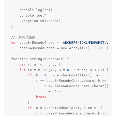
    console.log(
""
);

    console.log(
"============================= Sta
    Exception.$dispose();

}

//工具相关函数 
var
 base64EncodeChars = 
'ABCDEFGHIJKLMNOPQRSTUVWXY
    base64DecodeChars = new Array((-
1
), (-
1
), (-
1
)
function stringToBase64(e) {

var
 r, a, c, h, o, t;

for
 (c = e.length, a = 
0
, r = 
''
; a < c;) {

if
 (h = 
255
 & e.charCodeAt(a++), a == c) {

            r += base64EncodeChars.charAt(h >> 
2
),

                r += base64EncodeChars.charAt((
3
 &
                r += 
'=='
;

break
        }

if
 (o = e.charCodeAt(a++), a == c) {

            r += base64EncodeChars.charAt(h >> 
2
),
