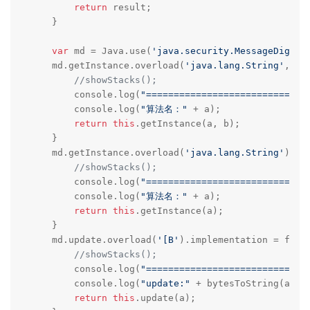
return
 result;

    }

var
 md = Java.use(
'java.security.MessageDigest
    md.getInstance.overload(
'java.lang.String'
, 
'j
//showStacks();
        console.log(
"=============================
        console.log(
"算法名："
 + a);

return
this
.getInstance(a, b);

    }

    md.getInstance.overload(
'java.lang.String'
).im
//showStacks();
        console.log(
"=============================
        console.log(
"算法名："
 + a);

return
this
.getInstance(a);

    }

    md.update.overload(
'[B'
).implementation = funct
//showStacks();
        console.log(
"=============================
        console.log(
"update:"
 + bytesToString(a))

return
this
.update(a);
