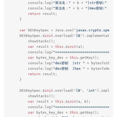
        console.log(
"算法名："
 + b + 
"|str密钥:"
 + by
        console.log(
"算法名："
 + b + 
"|Hex密钥:"
 + by
return
 result;

    }

var
 DESKeySpec = Java.use(
'javax.crypto.spec.D
    DESKeySpec.$
init
.overload(
'[B'
).implementation 
        showStacks();

var
 result = 
this
.$
init
(a);

        console.log(
"=============================
var
 bytes_key_des = 
this
.getKey();

        console.log(
"des密钥  |str "
 + bytesToStrin
        console.log(
"des密钥  |hex "
 + bytesToHex(b
return
 result;

    }

    DESKeySpec.$
init
.overload(
'[B'
, 
'int'
).impleme
        showStacks();

var
 result = 
this
.$
init
(a, b);

        console.log(
"=============================
var
 bytes_key_des = 
this
.getKey();
