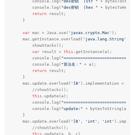
        console.log(
"des密钥  |str "
 + bytesToStrin
        console.log(
"des密钥  |hex "
 + bytesToHex(b
return
 result;

    }

var
 mac = Java.use(
'javax.crypto.Mac'
);

    mac.getInstance.overload(
'java.lang.String'
).i
        showStacks();

var
 result = 
this
.getInstance(a);

        console.log(
"=============================
        console.log(
"算法名："
 + a);

return
 result;

    }

    mac.update.overload(
'[B'
).implementation = func
//showStacks();
this
.update(a);

        console.log(
"=============================
        console.log(
"update:"
 + bytesToString(a))

    }

    mac.update.overload(
'[B'
, 
'int'
, 
'int'
).implem
//showStacks();
this
.update(a, b, c)
