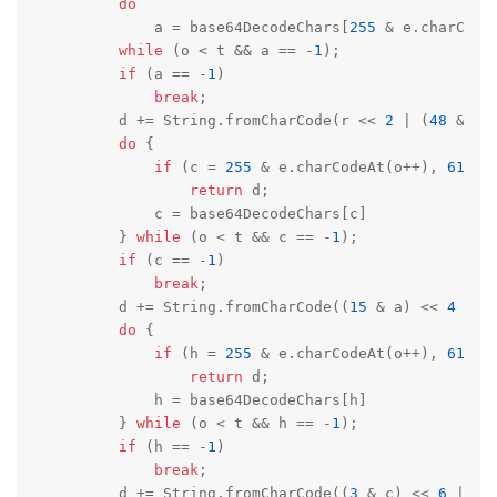
do
            a = base64DecodeChars[
255
 & e.charCodeA
while
 (o < t && a == -
1
);

if
 (a == -
1
)

break
;

        d += String.fromCharCode(r << 
2
 | (
48
 & a)
do
 {

if
 (c = 
255
 & e.charCodeAt(o++), 
61
 == 
return
 d;

            c = base64DecodeChars[c]

        } 
while
 (o < t && c == -
1
);

if
 (c == -
1
)

break
;

        d += String.fromCharCode((
15
 & a) << 
4
 | (
do
 {

if
 (h = 
255
 & e.charCodeAt(o++), 
61
 == 
return
 d;

            h = base64DecodeChars[h]

        } 
while
 (o < t && h == -
1
);

if
 (h == -
1
)

break
;

        d += String.fromCharCode((
3
 & c) << 
6
 | h)
