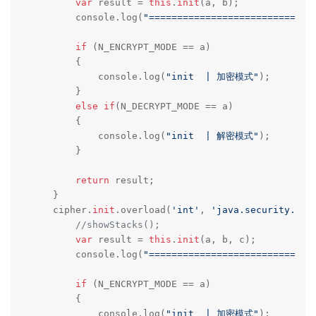
var
 result = 
this
.
init
(a, b);

        console.log(
"=============================
if
 (N_ENCRYPT_MODE == a) 

        {

            console.log(
"init  | 加密模式"
);    

        }

else
if
(N_DECRYPT_MODE == a)

        {

            console.log(
"init  | 解密模式"
);    

        }

return
 result;

    }

    cipher.
init
.overload(
'int'
, 
'java.security.Key
//showStacks();
var
 result = 
this
.
init
(a, b, c);

        console.log(
"=============================
if
 (N_ENCRYPT_MODE == a) 

        {

            console.log(
"init  | 加密模式"
);    
