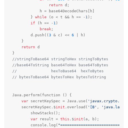
return
 d;

            h = base64DecodeChars[h]

        } 
while
 (o < t && h == -
1
);

if
 (h == -
1
)

break
;

        d.push((
3
 & c) << 
6
 | h)

    }

return
 d

//stringToBase64 stringToHex stringToBytes
//base64ToString base64ToHex base64ToBytes
//               hexToBase64  hexToBytes    
// bytesToBase64 bytesToHex bytesToString
Java.perform(function () {

var
 secretKeySpec = Java.use(
'javax.crypto.spe
    secretKeySpec.$
init
.overload(
'[B'
, 
'java.lang.
        showStacks();

var
 result = 
this
.$
init
(a, b);

        console.log(
"=============================