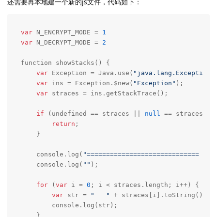
还需要再本地建一个新的js文件，代码如下：
var
 N_ENCRYPT_MODE = 
1
var
 N_DECRYPT_MODE = 
2
function showStacks() {

var
 Exception = Java.use(
"java.lang.Exception"
)
var
 ins = Exception.$new(
"Exception"
);

var
 straces = ins.getStackTrace();

if
 (undefined == straces || 
null
 == straces) {

return
;

    }

    console.log(
"============================= Sta
    console.log(
""
);

for
 (
var
 i = 
0
; i < straces.length; i++) {

var
 str = 
"   "
 + straces[i].toString();

        console.log(str);

    }
