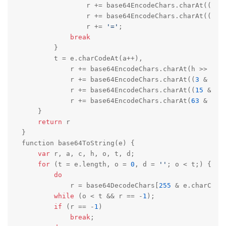
                r += base64EncodeChars.charAt((
3
 &
                r += base64EncodeChars.charAt((
15
 
                r += 
'='
;

break
        }

        t = e.charCodeAt(a++),

            r += base64EncodeChars.charAt(h >> 
2
),

            r += base64EncodeChars.charAt((
3
 & h) 
            r += base64EncodeChars.charAt((
15
 & o)
            r += base64EncodeChars.charAt(
63
 & t)

    }

return
 r

}

function base64ToString(e) {

var
 r, a, c, h, o, t, d;

for
 (t = e.length, o = 
0
, d = 
''
; o < t;) {

do
            r = base64DecodeChars[
255
 & e.charCodeA
while
 (o < t && r == -
1
);

if
 (r == -
1
)

break
;
