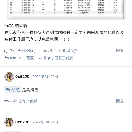
0x04 结束语
在此衷心说一句各位大佬测试内网时一定要将内网测试的代理以及
各种工具删干净，以免后患啊！！！
回复
7z
，
火线小助手
，
Juy
和
11
人
觉得很赞
0x6270
，
西蒙
，
7z
和
Juy
回复了此帖
0x6270
2022年3月22日
小黑
是真滴卷
回复
小黑
回复了此帖
0x6270
2022年3月22日