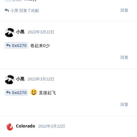
0x04 结束语
在此衷心说一句各位大佬测试内网时一定要将内网测试的代理以及
各种工具删干净，以免后患啊！！！
回复
7z
，
火线小助手
，
Juy
和
11
人
觉得很赞
0x6270
，
西蒙
，
7z
和
Juy
回复了此帖
0x6270
2022年3月22日
小黑
是真滴卷
回复
小黑
回复了此帖
0x6270
2022年3月22日