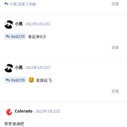
0x04 结束语
在此衷心说一句各位大佬测试内网时一定要将内网测试的代理以及
各种工具删干净，以免后患啊！！！
回复
7z
，
火线小助手
，
Juy
和
11
人
觉得很赞
0x6270
，
西蒙
，
7z
和
Juy
回复了此帖
0x6270
2022年3月22日
小黑
是真滴卷
回复
小黑
回复了此帖
0x6270
2022年3月22日